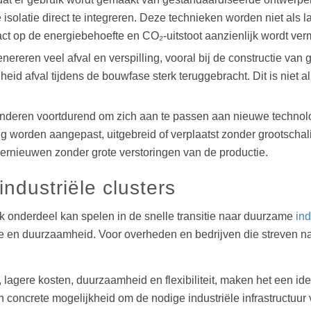
latie direct te integreren. Deze technieken worden niet als la
ct op de energiebehoefte en CO₂-uitstoot aanzienlijk wordt ver
reren veel afval en verspilling, vooral bij de constructie van 
d afval tijdens de bouwfase sterk teruggebracht. Dit is niet a
eranderen voortdurend om zich aan te passen aan nieuwe techno
 worden aangepast, uitgebreid of verplaatst zonder grootschali
ernieuwen zonder grote verstoringen van de productie.
dustriële clusters
jk onderdeel kan spelen in de snelle transitie naar duurzame
in
atie en duurzaamheid. Voor overheden en bedrijven die streven n
lagere kosten, duurzaamheid en flexibiliteit, maken het een id
oncrete mogelijkheid om de nodige industriële infrastructuur v