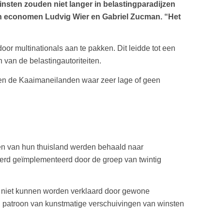
nsten zouden niet langer in belastingparadijzen
gen economen Ludvig Wier en Gabriel Zucman. “Het
or multinationals aan te pakken. Dit leidde tot een
van de belastingautoriteiten.
s en de Kaaimaneilanden waar zeer lage of geen
zen van hun thuisland werden behaald naar
 werd geïmplementeerd door de groep van twintig
e niet kunnen worden verklaard door gewone
d patroon van kunstmatige verschuivingen van winsten