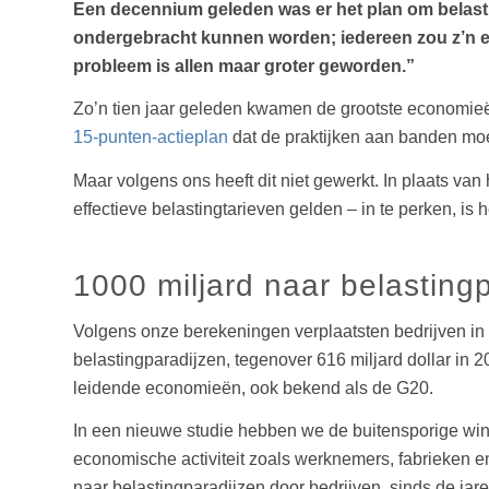
Een decennium geleden was er het plan om belasti
ondergebracht kunnen worden; iedereen zou z’n ee
probleem is allen maar groter geworden.”
Zo’n tien jaar geleden kwamen de grootste economieën
15-punten-actieplan
dat de praktijken aan banden moes
Maar volgens ons heeft dit niet gewerkt. In plaats v
effectieve belastingtarieven gelden – in te perken, is
1000 miljard naar belasting
Volgens onze berekeningen verplaatsten bedrijven in 
belastingparadijzen, tegenover 616 miljard dollar in 
leidende economieën, ook bekend als de G20.
In een nieuwe studie hebben we de buitensporige wi
economische activiteit zoals werknemers, fabrieken 
naar belastingparadijzen door bedrijven, sinds de jare