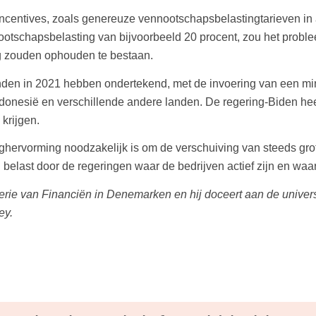
 incentives, zoals genereuze vennootschapsbelastingtarieven i
otschapsbelasting van bijvoorbeeld 20 procent, zou het probl
g zouden ophouden te bestaan.
nden in 2021 hebben ondertekend, met de invoering van een mi
ndonesië en verschillende andere landen. De regering-Biden he
 krijgen.
ghervorming noodzakelijk is om de verschuiving van steeds gro
n belast door de regeringen waar de bedrijven actief zijn en waa
erie van Financiën in Denemarken en hij doceert aan de univer
ey.