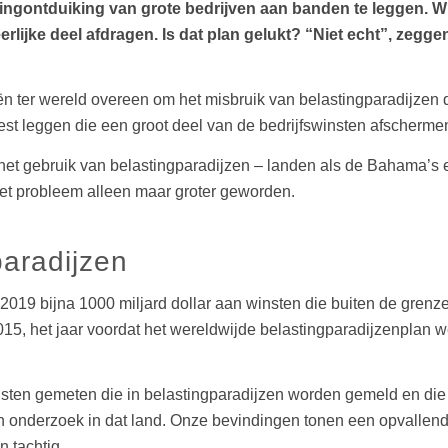
ngontduiking van grote bedrijven aan banden te leggen. Wi
rlijke deel afdragen. Is dat plan gelukt? “Niet echt”, zeg
 ter wereld overeen om het misbruik van belastingparadijzen do
t leggen die een groot deel van de bedrijfswinsten afschermen 
an het gebruik van belastingparadijzen – landen als de Bahama’
 het probleem alleen maar groter geworden.
paradijzen
2019 bijna 1000 miljard dollar aan winsten die buiten de gren
2015, het jaar voordat het wereldwijde belastingparadijzenplan
nsten gemeten die in belastingparadijzen worden gemeld en di
en onderzoek in dat land. Onze bevindingen tonen een opvallen
n tachtig.