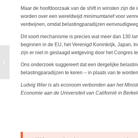
Maar de hoofdoorzaak van de shift in winsten zijn de
worden over een wereldwijd minimumtarief voor venno
verdwijnen, omdat belastingparadijzen eenvoudigwe
Dit soort mechanisme is precies wat meer dan 130 la
beginnen in de EU, het Verenigd Koninkrijk, Japan, I
zijn er niet in geslaagd wetgeving door het Congres te
Offshore wind met
drijvende zonnepanelen
Ons onderzoek suggereert dat een dergelijke belastin
voor groene waterstof
belastingparadijzen te keren – in plaats van te worde
Ludvig Wier is als econoom verbonden aan het Minist
Economie aan de Universiteit van Californië in Berkel