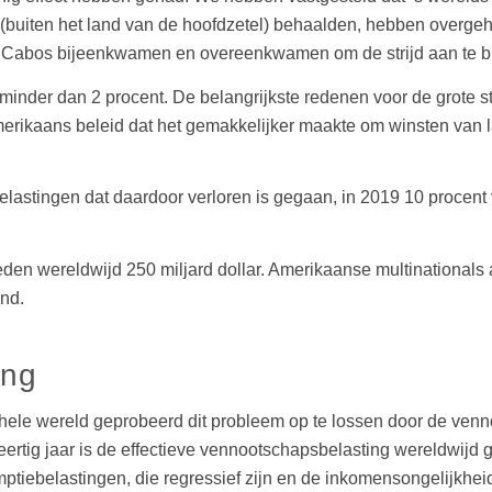
den (buiten het land van de hoofdzetel) behaalden, hebben overg
Los Cabos bijeenkwamen en overeenkwamen om de strijd aan te 
minder dan 2 procent. De belangrijkste redenen voor de grote s
 Amerikaans beleid dat het gemakkelijker maakte om winsten van
astingen dat daardoor verloren is gegaan, in 2019 10 procent 
eden wereldwijd 250 miljard dollar. Amerikaanse multinationals
and.
ing
 hele wereld geprobeerd dit probleem op te lossen door de vennoo
eertig jaar is de effectieve vennootschapsbelasting wereldwijd g
iebelastingen, die regressief zijn en de inkomensongelijkheid