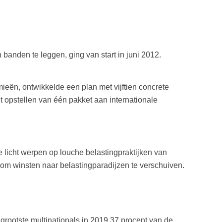
banden te leggen, ging van start in juni 2012.
ën, ontwikkelde een plan met vijftien concrete
 opstellen van één pakket aan internationale
e licht werpen op louche belastingpraktijken van
 om winsten naar belastingparadijzen te verschuiven.
grootste multinationals in 2019 37 procent van de