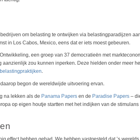
edrijven om belasting te ontwijken via belastingparadijzen aan 
st in Los Cabos, Mexico, eens dat er iets moest gebeuren.
twikkeling, een groep van 37 democratieën met markteconomie
 aanzienlijk zou kunnen inperken. Deze hielden onder meer het
belastingpraktijken
.
r daarop begon de wereldwijde uitvoering ervan.
g na lekken als de
Panama Papers
en de
Paradise Papers
– di
opa op eigen houtje startten met het indijken van de stimulans
ven
inig effect hebben gehad.
We hebben vastgesteld dat ’s werelds 