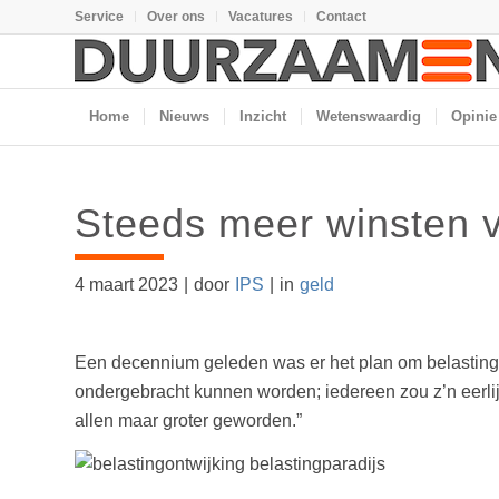
Service
Over ons
Vacatures
Contact
Home
Nieuws
Inzicht
Wetenswaardig
Opinie
Steeds meer winsten v
4 maart 2023
|
door
IPS
|
in
geld
Een decennium geleden was er het plan om belastingo
ondergebracht kunnen worden; iedereen zou z’n eerlij
allen maar groter geworden.”