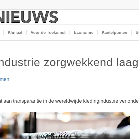
Klimaat
Voor de Toekomst
Economie
Kantelpunten
B
industrie zorgwekkend laag
emen
n transparantie in de wereldwijde kledingindustrie ver onder d