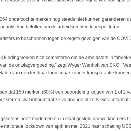
264 onderzochte merken nog steeds niet kunnen garanderen dat 
ondanks hun beloften om de arbeidsrechten te respecteren.
idsters te beschermen tegen de ergste gevolgen van de COVID
ij kledingmerken zich commiteren om de arbeidsters in fabrieken
ng van de ontslagvergoeding,” zegt Wyger Wenholt van SKC. “Ve
etalen van een leefbaar loon, maar zonder transparantie kunn
n dat 159 merken (60%) een beoordeling krijgen van 1 of 2 van 
ijf sterren, wat inhoudt dat ze voldoende of zelfs extra informat
ngsketens heeft modemerken in staat gesteld om werknemers hun
e nationale lockdown van april en mei 2021 naar schatting US