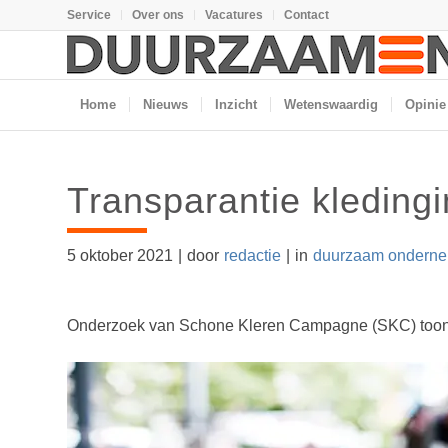
Service
Over ons
Vacatures
Contact
Home
Nieuws
Inzicht
Wetenswaardig
Opinie
Transparantie kleding
5 oktober 2021
|
door
redactie
|
in
duurzaam ondern
Onderzoek van Schone Kleren Campagne (SKC) toont aa