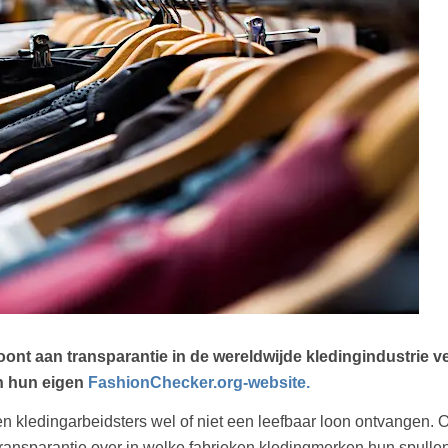
 aan transparantie in de wereldwijde kledingindustrie ver 
n hun eigen
FashionChecker.org-website.
n kledingarbeidsters wel of niet een leefbaar loon
ontvangen
. 
ransparantie over in welke fabrieken kledingmerken hun spullen