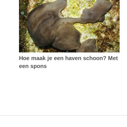
Hoe maak je een haven schoon? Met
een spons