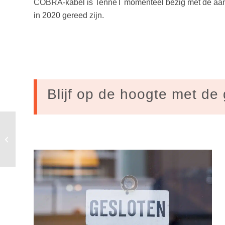
COBRA-kabel is TenneT momenteel bezig met de aanle
in 2020 gereed zijn.
Blijf op de hoogte met de 
Waarom we met planten zowel honger
als klimaatproblemen kunnen
oplossen