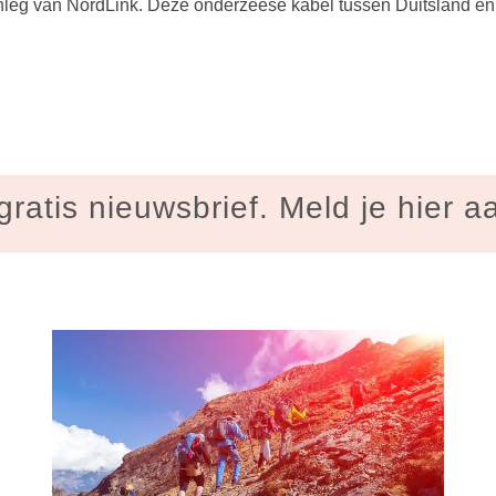
g van NordLink. Deze onderzeese kabel tussen Duitsland en N
gratis nieuwsbrief. Meld je hier a