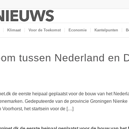
Klimaat
Voor de Toekomst
Economie
Kantelpunten
B
room tussen Nederland en
et.dk de eerste heipaal geplaatst voor de bouw van het Neder
n Denemarken. Gedeputeerde van de provincie Groningen Nien
oorhorst, het startsein voor de […]
inet.dk de eerste heipaal geplaatst voor de bouw van het 