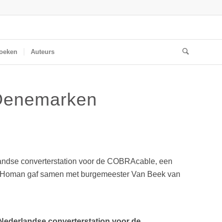
oeken
Auteurs
 Denemarken
landse converterstation voor de COBRAcable, een
ke Homan gaf samen met burgemeester Van Beek van
Nederlandse converterstation voor de