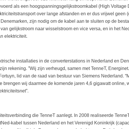
voerd als een hoogspanningsgelijkstroomkabel (High Voltage 
ktriciteitstransport over lange afstanden en er dus vrijwel gee
Denemarken, zijn nodig om de kabel aan te sluiten op de bestaand
 van gelijkstroom naar wisselstroom en vice versa, en in het N
elektriciteit.
ktrische installaties in de converterstations in Nederland en 
or zijn rekening. ”Wij zijn verheugd, samen met TenneT, Energ
d Fortuyn, lid van de raad van bestuur van Siemens Nederland. “
 brengen wij daarmee de komende jaren 4,6 gigawatt online, w
triciteitsnet”.
citeitsverbinding die TenneT aanlegt. In 2008 realiseerde Te
ritNed-kabel tussen Nederland en het Verenigd Koninkrijk (capac