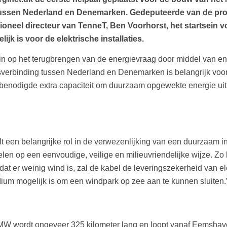
 tussen Nederland en Denemarken. Gedeputeerde van de p
eel directeur van TenneT, Ben Voorhorst, het startsein vo
k is voor de elektrische installaties.
in op het terugbrengen van de energievraag door middel van e
sverbinding tussen Nederland en Denemarken is belangrijk voo
e benodigde extra capaciteit om duurzaam opgewekte energie u
een belangrijke rol in de verwezenlijking van een duurzaam i
elen op een eenvoudige, veilige en milieuvriendelijke wijze. Z
er weinig wind is, zal de kabel de leveringszekerheid van ele
dium mogelijk is om een windpark op zee aan te kunnen sluiten.
 MW wordt ongeveer 325 kilometer lang en loopt vanaf Eemshav