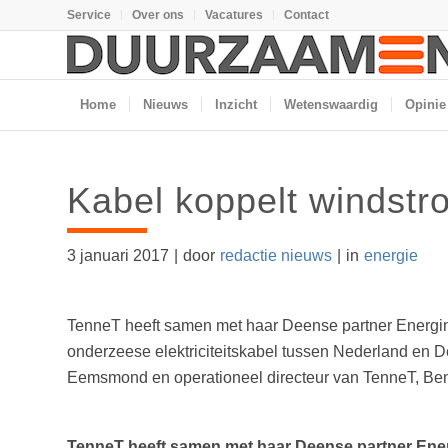
Service
Over ons
Vacatures
Contact
Home
Nieuws
Inzicht
Wetenswaardig
Opinie
Kabel koppelt windst
3 januari 2017
|
door
redactie nieuws
|
in
energie
TenneT heeft samen met haar Deense partner Energin
onderzeese elektriciteitskabel tussen Nederland e
Eemsmond en operationeel directeur van TenneT, Ben V
TenneT heeft samen met haar Deense partner Energ