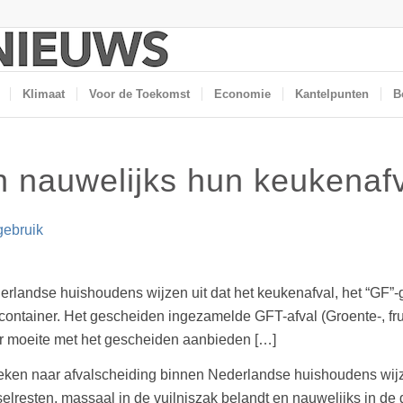
Klimaat
Voor de Toekomst
Economie
Kantelpunten
B
 nauwelijks hun keukenaf
gebruik
landse huishoudens wijzen uit dat het keukenafval, het “GF”-g
icontainer. Het gescheiden ingezamelde GFT-afval (Groente-, fr
er moeite met het gescheiden aanbieden […]
ken naar afvalscheiding binnen Nederlandse huishoudens wijzen
selresten, massaal in de vuilniszak belandt en nauwelijks in d