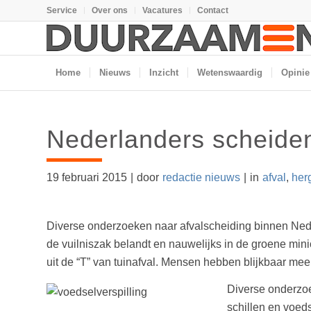
Service
Over ons
Vacatures
Contact
Home
Nieuws
Inzicht
Wetenswaardig
Opinie
Nederlanders scheiden
19 februari 2015
|
door
redactie nieuws
|
in
afval
,
her
Diverse onderzoeken naar afvalscheiding binnen Neder
de vuilniszak belandt en nauwelijks in de groene min
uit de “T” van tuinafval. Mensen hebben blijkbaar me
Diverse onderzoe
schillen en voed