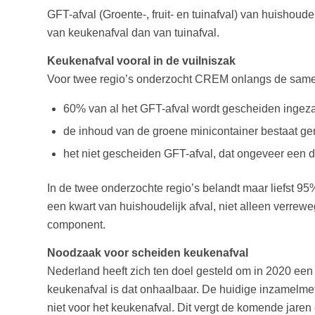
GFT-afval (Groente-, fruit- en tuinafval) van huisho
van keukenafval dan van tuinafval.
Keukenafval vooral in de vuilniszak
Voor twee regio’s onderzocht CREM onlangs de samenst
60% van al het GFT-afval wordt gescheiden ingeza
de inhoud van de groene minicontainer bestaat gem
het niet gescheiden GFT-afval, dat ongeveer een de
In de twee onderzochte regio’s belandt maar liefst 95
een kwart van huishoudelijk afval, niet alleen verrew
component.
Noodzaak voor scheiden keukenafval
Nederland heeft zich ten doel gesteld om in 2020 ee
keukenafval is dat onhaalbaar. De huidige inzamelmet
niet voor het keukenafval. Dit vergt de komende jar