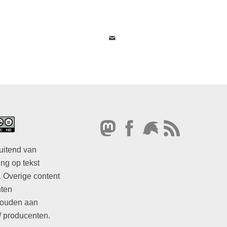
uitend van
ng op tekst
. Overige content
hten
ouden aan
/ producenten.