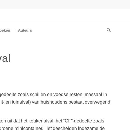
oeken
Auteurs
val
edeelte zoals schillen en voedselresten, massaal in
uit- en tuinafval) van huishoudens bestaat overwegend
 uit dat het keukenafval, het “GF”-gedeelte zoals
e groene minicontainer. Het gescheiden ingezamelde