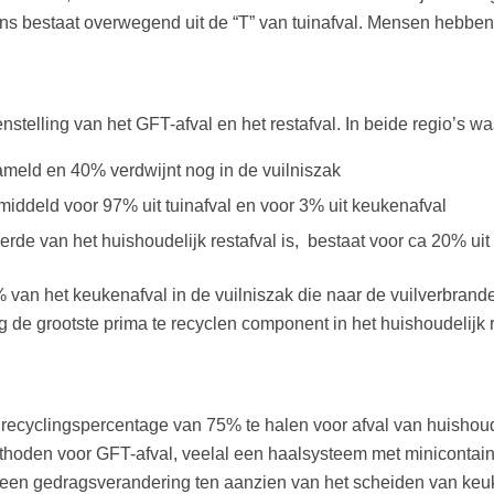
udens bestaat overwegend uit de “T” van tuinafval. Mensen hebb
elling van het GFT-afval en het restafval. In beide regio’s was
meld en 40% verdwijnt nog in de vuilniszak
iddeld voor 97% uit tuinafval en voor 3% uit keukenafval
rde van het huishoudelijk restafval is, bestaat voor ca 20% uit
% van het keukenafval in de vuilniszak die naar de vuilverbrand
eg de grootste prima te recyclen component in het huishoudelijk
n recyclingspercentage van 75% te halen voor afval van huisho
hoden voor GFT-afval, veelal een haalsysteem met minicontainer
en een gedragsverandering ten aanzien van het scheiden van k