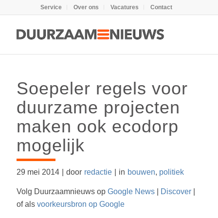
Service
Over ons
Vacatures
Contact
Soepeler regels voor
duurzame projecten
maken ook ecodorp
mogelijk
29 mei 2014
|
door
redactie
|
in
bouwen
,
politiek
Volg Duurzaamnieuws op
Google News
|
Discover
|
of als
voorkeursbron op Google