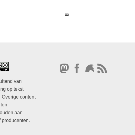
uitend van
ng op tekst
. Overige content
hten
ouden aan
/ producenten.