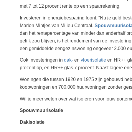
met 7 tot 12 procent rente op een spaarrekening.
Investeren in energiebesparing loont. “Nu je geld bes
Marlon Mintjes van Milieu Centraal.
Spouwmuurisola
dan het rentepercentage van minder dan anderhalf proc
gelijk zou blijven, is het rendement van de investeri
een gemiddelde eengezinswoning ongeveer 2.000 euro.
Ook investeringen in
dak-
en
vloerisolatie
en HR++ gla
procent op, en HR++ glas 7 procent. Naast lagere ener
Woningen die tussen 1920 en 1975 zijn gebouwd he
koopwoningen en 700.000 huurwoningen zonder geï
Wil je meer weten over wat isoleren voor jouw portem
Spouwmuurisolatie
Dakisolatie