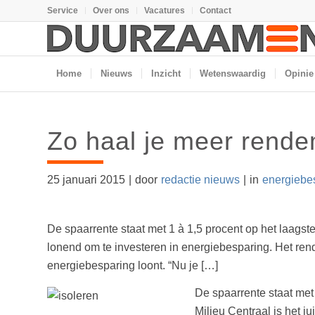
Service
Over ons
Vacatures
Contact
Home
Nieuws
Inzicht
Wetenswaardig
Opinie
Zo haal je meer rende
25 januari 2015
|
door
redactie nieuws
|
in
energiebe
De spaarrente staat met 1 à 1,5 procent op het laagste
lonend om te investeren in energiebesparing. Het rend
energiebesparing loont. “Nu je […]
De spaarrente staat met
Milieu Centraal is het j