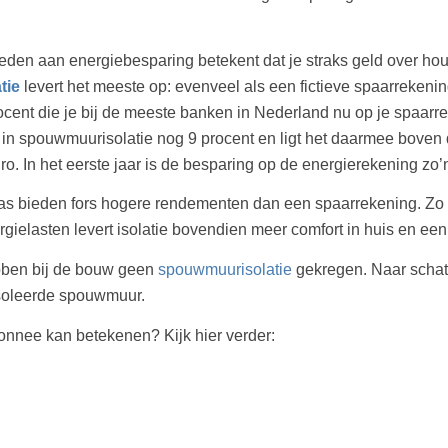
teden aan energiebesparing betekent dat je straks geld over ho
tie
levert het meeste op: evenveel als een fictieve spaarrekenin
ent die je bij de meeste banken in Nederland nu op je spaarrek
ng in spouwmuurisolatie nog 9 procent en ligt het daarmee boven
 In het eerste jaar is de besparing op de energierekening zo’
s bieden fors hogere rendementen dan een spaarrekening. Zo 
gielasten levert isolatie bovendien meer comfort in huis en een 
bben bij de bouw geen
spouwmuurisolatie
gekregen. Naar schatt
soleerde spouwmuur.
onnee kan betekenen? Kijk hier verder: