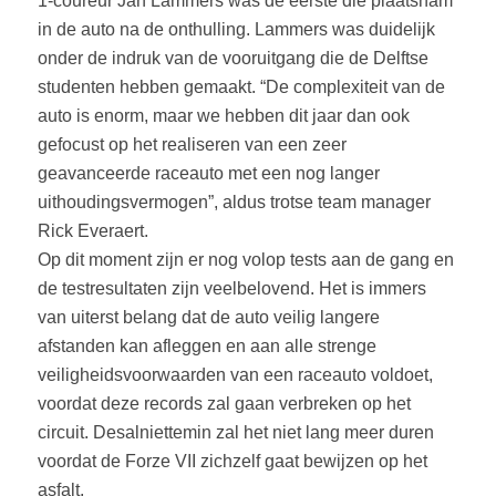
1-coureur Jan Lammers was de eerste die plaatsnam
in de auto na de onthulling. Lammers was duidelijk
onder de indruk van de vooruitgang die de Delftse
studenten hebben gemaakt. “De complexiteit van de
auto is enorm, maar we hebben dit jaar dan ook
gefocust op het realiseren van een zeer
geavanceerde raceauto met een nog langer
uithoudingsvermogen”, aldus trotse team manager
Rick Everaert.
Op dit moment zijn er nog volop tests aan de gang en
de testresultaten zijn veelbelovend. Het is immers
van uiterst belang dat de auto veilig langere
afstanden kan afleggen en aan alle strenge
veiligheidsvoorwaarden van een raceauto voldoet,
voordat deze records zal gaan verbreken op het
circuit. Desalniettemin zal het niet lang meer duren
voordat de Forze VII zichzelf gaat bewijzen op het
asfalt.