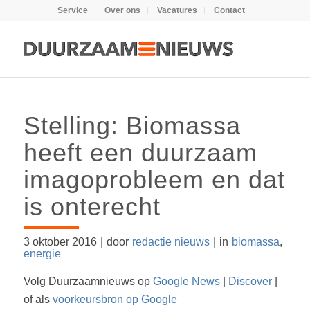
Service
Over ons
Vacatures
Contact
Stelling: Biomassa
heeft een duurzaam
imagoprobleem en dat
is onterecht
3 oktober 2016
|
door
redactie nieuws
|
in
biomassa
,
energie
Volg Duurzaamnieuws op
Google News
|
Discover
|
of als
voorkeursbron op Google