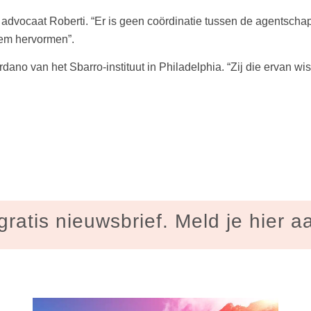
dt advocaat Roberti. “Er is geen coördinatie tussen de agentsch
eem hervormen”.
rdano van het Sbarro-instituut in Philadelphia. “Zij die ervan 
gratis nieuwsbrief. Meld je hier a