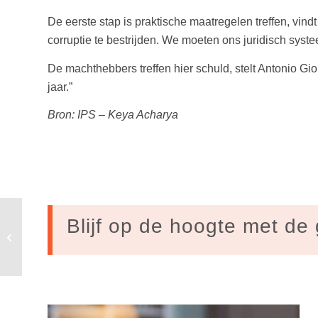
De eerste stap is praktische maatregelen treffen, vin
corruptie te bestrijden. We moeten ons juridisch syst
De machthebbers treffen hier schuld, stelt Antonio Gio
jaar.”
Bron: IPS – Keya Acharya
Blijf op de hoogte met de 
Kamp teruggefloten: ontzorgmodel
houdt vrijstelling energiebelasting