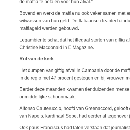
de maffia te betalen voor hun afval.”
Bovendien werkt de maffia nu ook vaker samen met and
witwassen van hun geld. De Italiaanse cleantech-indus
maffiageld werden gebouwd.
Legambiente schat dat het illegaal storten van giftig a
Christine Macdonald in E Magazine.
Rol van de kerk
Het dumpen van giftig afval in Campania door de maffi
in de regio met 47 procent gestegen en bij vrouwen m
Eerder deze maanden kwamen tienduizenden mensen op
onmiddellijke schoonmaak.
Alfonso Cauteruccio, hoofd van Greenaccord, gelooft d
van Napels, kardinaal Sepe, had eerder al tegenover 
Ook paus Franciscus had laten verstaan dat journal