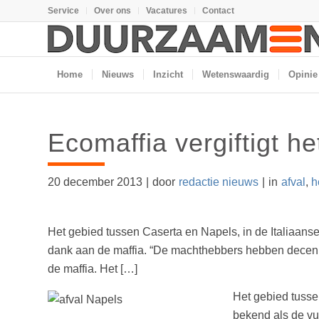
Service
Over ons
Vacatures
Contact
Home
Nieuws
Inzicht
Wetenswaardig
Opinie
Ecomaffia vergiftigt he
20 december 2013
|
door
redactie nieuws
|
in
afval
,
h
Het gebied tussen Caserta en Napels, in de Italiaanse r
dank aan de maffia. “De machthebbers hebben decennia 
de maffia. Het […]
Het gebied tussen
bekend als de vu