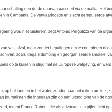
. Naar schatting een derde daarvan passeert via de maffia. Het be
pen in Campania. De verwaarloosde en slecht gereguleerde afvals
 regering wou niet luisteren”, zegt Antonio Pergolizzi van de or
 van vast afval, maar zonder bepalingen om te controleren of da
drijven, zoals illegale dumping en georganiseerde smokkel van
els op te kuisen in strijd met de Europese wetgeving, en werd
even, op het land en in het water, zonder naar het milieu om te 
van journalisten die ingegaan zijn op een uitnodiging van de ng
iseerd, meent Franco Roberti, die als advocaat zijn pijlen richt 