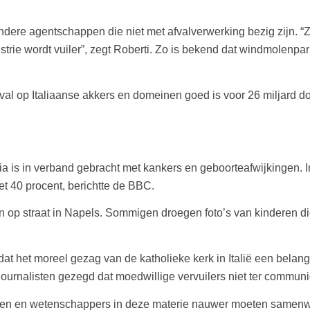
ere agentschappen die niet met afvalverwerking bezig zijn. “Ze
trie wordt vuiler”, zegt Roberti. Zo is bekend dat windmolenpa
fval op Italiaanse akkers en domeinen goed is voor 26 miljard dol
a is in verband gebracht met kankers en geboorteafwijkingen. I
et 40 procent, berichtte de BBC.
 straat in Napels. Sommigen droegen foto’s van kinderen die 
at het moreel gezag van de katholieke kerk in Italië een belang
journalisten gezegd dat moedwillige vervuilers niet ter commu
isten en wetenschappers in deze materie nauwer moeten samen