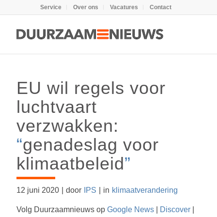
Service
Over ons
Vacatures
Contact
EU wil regels voor
luchtvaart
verzwakken:
“
genadeslag voor
klimaatbeleid
”
12 juni 2020
|
door
IPS
|
in
klimaatverandering
Volg Duurzaamnieuws op
Google News
|
Discover
|