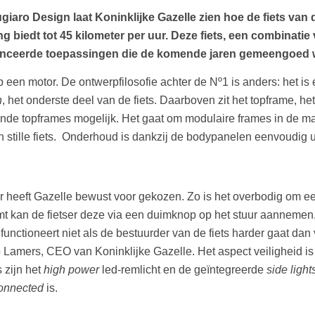
o Design laat Koninklijke Gazelle zien hoe de fiets van de
 biedt tot 45 kilometer per uur. Deze fiets, een combinatie 
vanceerde toepassingen die de komende jaren gemeengoed 
 een motor. De ontwerpfilosofie achter de Nº1 is anders: het is
n
, het onderste deel van de fiets. Daarboven zit het topframe, h
llende topframes mogelijk. Het gaat om modulaire frames in de ma
een stille fiets. Onderhoud is dankzij de bodypanelen eenvoudig u
r heeft Gazelle bewust voor gekozen. Zo is het overbodig om een
komt kan de fietser deze via een duimknop op het stuur aannem
nctioneert niet als de bestuurder van de fiets harder gaat dan vi
ub Lamers, CEO van Koninklijke Gazelle. Het aspect veiligheid is
 zijn het
high power
led-remlicht en de geïntegreerde
side light
onnected
is.