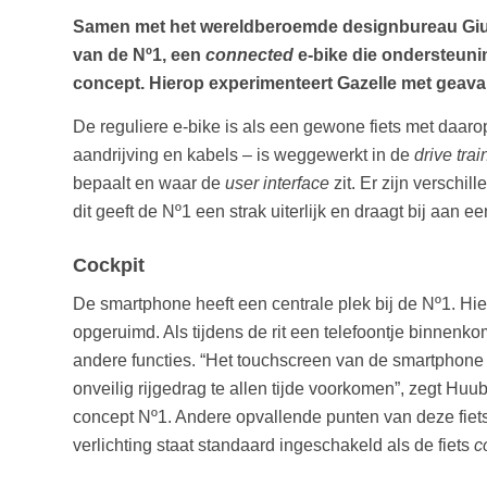
Samen met het wereldberoemde designbureau Giugiar
van de Nº1, een
connected
e-bike die ondersteuning
concept. Hierop experimenteert Gazelle met gea
De reguliere e-bike is als een gewone fiets met daarop
aandrijving en kabels – is weggewerkt in de
drive trai
bepaalt en waar de
user interface
zit. Er zijn verschi
dit geeft de Nº1 een strak uiterlijk en draagt bij aan 
Cockpit
De smartphone heeft een centrale plek bij de Nº1. Hie
opgeruimd. Als tijdens de rit een telefoontje binnen
andere functies. “Het touchscreen van de smartphone fu
onveilig rijgedrag te allen tijde voorkomen”, zegt Hu
concept Nº1. Andere opvallende punten van deze fiets
verlichting staat standaard ingeschakeld als de fiets
c