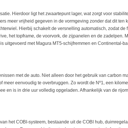
ie. Hierdoor ligt het zwaartepunt lager, wat zorgt voor stabili
ers meer vrijheid gegeven in de vormgeving zonder dat dit ten ko
chterwiel. Hierbij schakelt de versnelling automatisch, zodat de
ive, het topframe, de voorvork, de zijpanelen en de zadelpen. M
ts is uitgevoerd met Magura MT5-schijfremmen en Continental-b
kenissen met de auto. Niet alleen door het gebruik van carbon m
r of meer eenvoudig te overbruggen. Zo wordt de Nº1, een kilome
e en is in drie uur volledig opgeladen. Afhankelijk van de rijo
 van het COBI-systeem, bestaande uit de COBI hub, duimregela