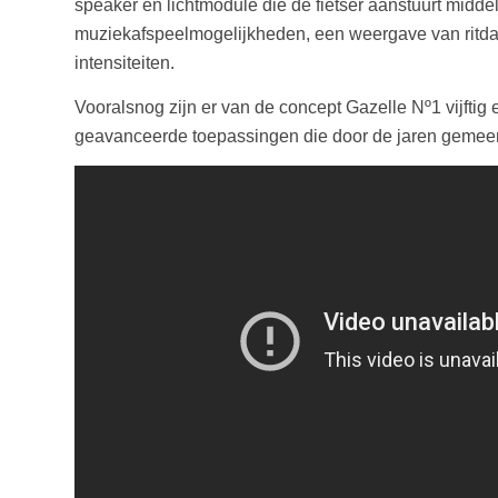
speaker en lichtmodule die de fietser aanstuurt midd
muziekafspeelmogelijkheden, een weergave van ritdata
intensiteiten.
Vooralsnog zijn er van de concept Gazelle Nº1 vijfti
geavanceerde toepassingen die door de jaren gemee