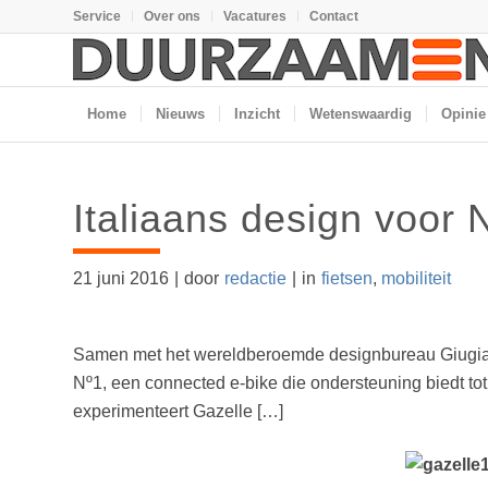
Service
Over ons
Vacatures
Contact
Home
Nieuws
Inzicht
Wetenswaardig
Opinie
Italiaans design voor 
21 juni 2016
|
door
redactie
|
in
fietsen
,
mobiliteit
Samen met het wereldberoemde designbureau Giugiaro D
Nº1, een connected e-bike die ondersteuning biedt tot 
experimenteert Gazelle […]