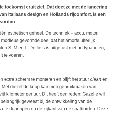
 toekomst eruit ziet. Dat doet ze met de lancering
van Italiaans design en Hollands rijcomfort, is een
worden.
 één esthetisch geheel. De techniek – accu, motor,
et modieus gevormde deel dat het amorfe uiterlijk
ten S, M en L. De fiets is uitgerust met bodypanelen,
it te voeren.
 extra scherm te monteren en blijft het stuur
clean
en
en. Met diezelfde knop kan men gebruikmaken van
jf kilometer per uur. Dit heeft een reden: Gazelle wil
 belangrijk geweest bij de ontwikkeling van de
s
die doorlopen op de zijkant van de spatborden. Deze