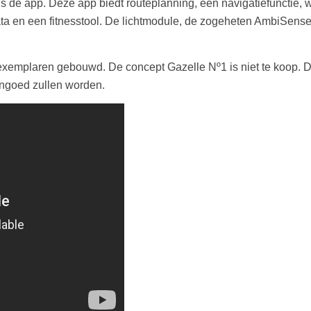
els de app. Deze app biedt routeplanning, een navigatiefunctie
 en een fitnesstool. De lichtmodule, de zogeheten AmbiSense L
g exemplaren gebouwd. De concept Gazelle Nº1 is niet te koop.
ngoed zullen worden.