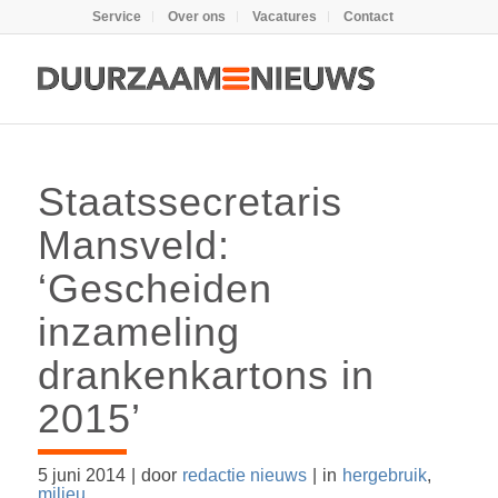
Service
Over ons
Vacatures
Contact
Staatssecretaris
Mansveld:
‘Gescheiden
inzameling
drankenkartons in
2015’
5 juni 2014
|
door
redactie nieuws
|
in
hergebruik
,
milieu