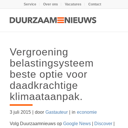
Service
Over ons
Vacatures
Contact
Vergroening
belastingsysteem
beste optie voor
daadkrachtige
klimaataanpak.
3 juli 2015
|
door
Gastauteur
|
in
economie
Volg Duurzaamnieuws op
Google News
|
Discover
|