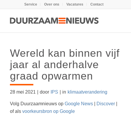
Service
Over ons
Vacatures
Contact
Wereld kan binnen vijf
jaar al anderhalve
graad opwarmen
28 mei 2021
|
door
IPS
|
in
klimaatverandering
Volg Duurzaamnieuws op
Google News
|
Discover
|
of als
voorkeursbron op Google