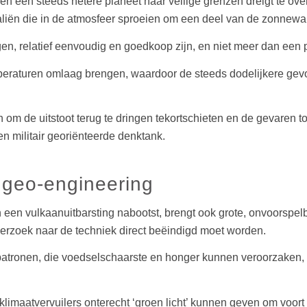
t en een steeds hetere planeet haar veilige grenzen dreigt te o
liën die in de atmosfeer sproeien om een deel van de zonnewar
n, relatief eenvoudig en goedkoop zijn, en niet meer dan een pa
mperaturen omlaag brengen, waardoor de steeds dodelijkere ge
nen om de uitstoot terug te dringen tekortschieten en de gevare
 militair georiënteerde denktank.
 geo-engineering
n een vulkaanuitbarsting nabootst, brengt ook grote, onvoorspel
rzoek naar de techniek direct beëindigd moet worden.
atronen, die voedselschaarste en honger kunnen veroorzaken, to
limaatvervuilers onterecht ‘groen licht’ kunnen geven om voort 