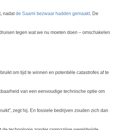
t, nadat
de Saami bezwaar hadden gemaakt
. De
 indruisen tegen wat we nu moeten doen – omschakelen
uikt om tijd te winnen en potentiële catastrofes af te
chikbaarheid van een eenvoudige technische optie om
uikt”, zegt hij. En fossiele bedrijven zouden zich dan
t de technologie zonder rampzalige wereldwijde