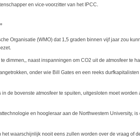
enschapper en vice-voorzitter van het IPCC.
”
che Organisatie (WMO) dat 1,5 graden binnen vijf jaar zou ku
ezet.
n te dimmen,, naast inspanningen om CO2 uit de atmosfeer te h
ngetrokken, onder wie Bill Gates en een reeks durfkapitalisten e
in de bovenste atmosfeer te spuiten, uitgesloten moet worden 
ttechnologie en hoogleraar aan de Northwestern University, is e
den het waarschijnlijk nooit eens zullen worden over de vraag o