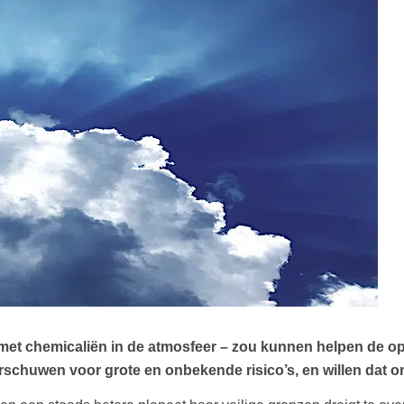
 met chemicaliën in de atmosfeer – zou kunnen helpen de o
rschuwen voor grote en onbekende risico’s, en willen dat o