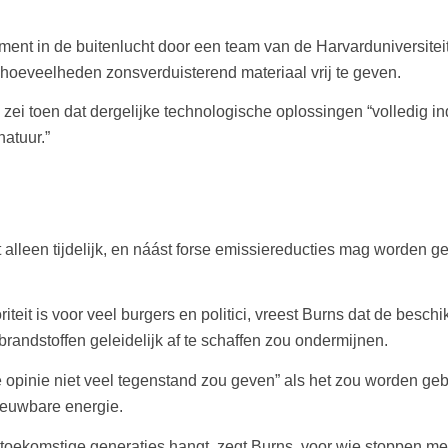
ment in de buitenlucht door een team van de Harvarduniversitei
hoeveelheden zonsverduisterend materiaal vrij te geven.
 zei toen dat dergelijke technologische oplossingen “volledig
atuur.”
leen tijdelijk, en náást forse emissiereducties mag worden gebr
iteit is voor veel burgers en politici, vreest Burns dat de bes
 brandstoffen geleidelijk af te schaffen zou ondermijnen.
 opinie niet veel tegenstand zou geven” als het zou worden gebr
ieuwbare energie.
toekomstige generaties hangt, zegt Burns, voor wie stoppen me