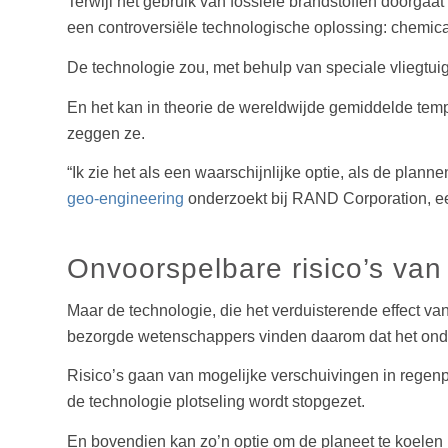
Terwijl het gebruik van fossiele brandstoffen doorgaa
een controversiële technologische oplossing: chemica
De technologie zou, met behulp van speciale vliegtuige
En het kan in theorie de wereldwijde gemiddelde te
zeggen ze.
“Ik zie het als een waarschijnlijke optie, als de plan
geo-engineering
onderzoekt bij RAND Corporation, een
Onvoorspelbare risico’s van
Maar de technologie, die het verduisterende effect va
bezorgde wetenschappers vinden daarom dat het onde
Risico’s gaan van mogelijke verschuivingen in regenp
de technologie plotseling wordt stopgezet.
En bovendien kan zo’n optie om de planeet te koelen k