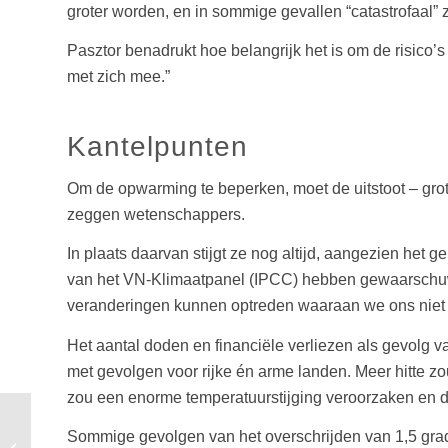
groter worden, en in sommige gevallen “catastrofaal” 
Pasztor benadrukt hoe belangrijk het is om de risico’
met zich mee.”
Kantelpunten
Om de opwarming te beperken, moet de uitstoot – grot
zeggen wetenschappers.
In plaats daarvan stijgt ze nog altijd, aangezien het 
van het VN-Klimaatpanel (IPCC) hebben gewaarschuwd 
veranderingen kunnen optreden waaraan we ons niet m
Het aantal doden en financiële verliezen als gevolg
met gevolgen voor rijke én arme landen. Meer hitte 
zou een enorme temperatuurstijging veroorzaken en d
Hoe de oliesector de
Sommige gevolgen van het overschrijden van 1,5 grade
wereld leegzuigt met