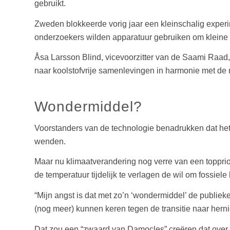
gebruikt.
Zweden blokkeerde vorig jaar een kleinschalig experi
onderzoekers wilden apparatuur gebruiken om kleine 
Åsa Larsson Blind, vicevoorzitter van de Saami Raad,
naar koolstofvrije samenlevingen in harmonie met de n
Wondermiddel?
Voorstanders van de technologie benadrukken dat het al
wenden.
Maar nu klimaatverandering nog verre van een topprior
de temperatuur tijdelijk te verlagen de wil om fossiele
“Mijn angst is dat met zo’n ‘wondermiddel’ de publieke
(nog meer) kunnen keren tegen de transitie naar hern
Dat zou een “zwaard van Damocles” creëren dat over 