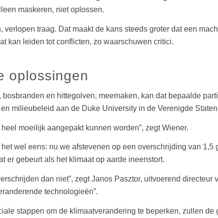
alleen maskeren, niet oplossen.
 verlopen traag. Dat maakt de kans steeds groter dat een machti
 kan leiden tot conflicten, zo waarschuwen critici.
e oplossingen
, bosbranden en hittegolven, meemaken, kan dat bepaalde parti
en milieubeleid aan de Duke University in de Verenigde Staten
k heel moeilijk aangepakt kunnen worden”, zegt Wiener.
 het wel eens: nu we afstevenen op een overschrijding van 1,5
 er gebeurt als het klimaat op aarde ineenstort.
verschrijden dan niet”, zegt Janos Pasztor, uitvoerend directeur
veranderende technologieën”.
uciale stappen om de klimaatverandering te beperken, zullen 