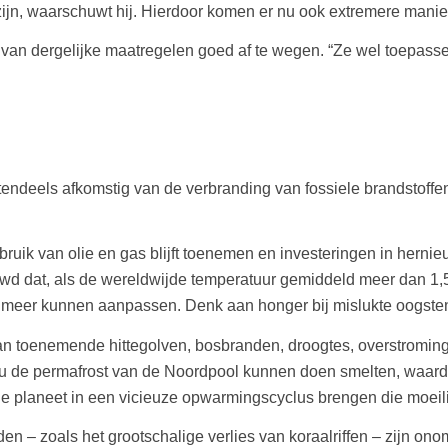
zijn, waarschuwt hij. Hierdoor komen er nu ook extremere manier
s van dergelijke maatregelen goed af te wegen. “Ze wel toepass
endeels afkomstig van de verbranding van fossiele brandstoffe
gebruik van olie en gas blijft toenemen en investeringen in her
dat, als de wereldwijde temperatuur gemiddeld meer dan 1,5°C 
eer kunnen aanpassen. Denk aan honger bij mislukte oogsten, 
 van toenemende hittegolven, bosbranden, droogtes, overstromin
zou de permafrost van de Noordpool kunnen doen smelten, waard
e planeet in een vicieuze opwarmingscyclus brengen die moeili
n – zoals het grootschalige verlies van koraalriffen – zijn on