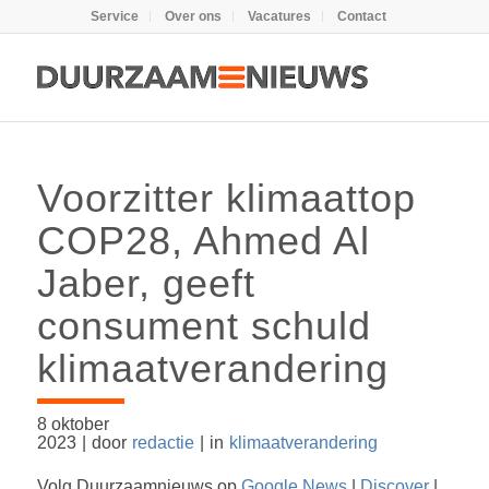
Service
Over ons
Vacatures
Contact
Voorzitter klimaattop
COP28, Ahmed Al
Jaber, geeft
consument schuld
klimaatverandering
8 oktober
2023
|
door
redactie
|
in
klimaatverandering
Volg Duurzaamnieuws op
Google News
|
Discover
|