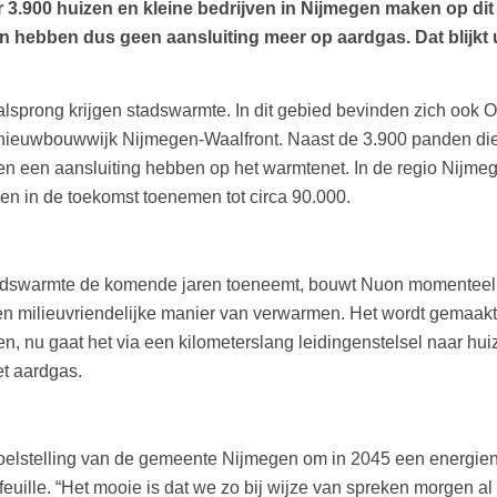
 3.900 huizen en kleine bedrijven in Nijmegen maken op d
hebben dus geen aansluiting meer op aardgas. Dat blijkt ui
prong krijgen stadswarmte. In dit gebied bevinden zich ook O
 nieuwbouwwijk Nijmegen-Waalfront. Naast de 3.900 panden die 
en een aansluiting hebben op het warmtenet. In de regio Nijmeg
ngen in de toekomst toenemen tot circa 90.000.
adswarmte de komende jaren toeneemt, bouwt Nuon momenteel 
 een milieuvriendelijke manier van verwarmen. Het wordt gemaak
n, nu gaat het via een kilometerslang leidingenstelsel naar hu
t aardgas.
oelstelling van de gemeente Nijmegen om in 2045 een energieneu
uille. “Het mooie is dat we zo bij wijze van spreken morgen al