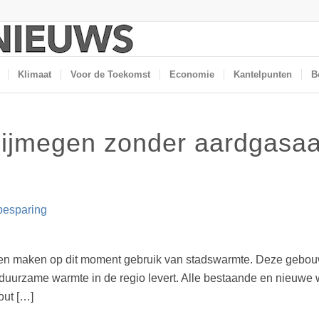
Klimaat
Voor de Toekomst
Economie
Kantelpunten
B
ijmegen zonder aardgasaan
besparing
gen maken op dit moment gebruik van stadswarmte. Deze gebo
 de duurzame warmte in de regio levert. Alle bestaande en nieu
out […]