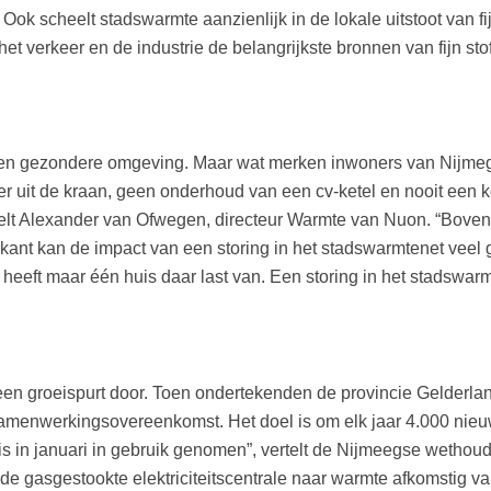
 Ook scheelt stadswarmte aanzienlijk in de lokale uitstoot van fi
t verkeer en de industrie de belangrijkste bronnen van fijn sto
 een gezondere omgeving. Maar wat merken inwoners van Nijmeg
er uit de kraan, geen onderhoud van een cv-ketel en nooit een
rtelt Alexander van Ofwegen, directeur Warmte van Nuon. “Boven
 kant kan de impact van een storing in het stadswarmtenet veel gr
n heeft maar één huis daar last van. Een storing in het stadswa
een groeispurt door. Toen ondertekenden de provincie Gelder
samenwerkingsovereenkomst. Het doel is om elk jaar 4.000 nieu
is in januari in gebruik genomen”, vertelt de Nijmeegse wethou
de gasgestookte elektriciteitscentrale naar warmte afkomstig va