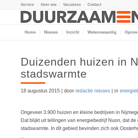
Service
Over ons
Vacatures
Contact
Home
Nieuws
Inzicht
Wetenswaardig
Opinie
Duizenden huizen in N
stadswarmte
18 augustus 2015
|
door
redactie nieuws
|
in
energie
Ongeveer 3.900 huizen en kleine bedrijven in Nijme
Dat blijkt uit tellingen van energiebedrijf Nuon, dat
stadswarmte. In dit gebied bevinden zich ook Oosterh