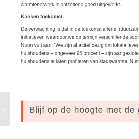
warmtenetwerk is ontzettend goed uitgewerkt.
Kansen toekomst
De verwachting is dat in de toekomst allerlei (duur
initiatieven waardoor we op termijn verschillende so
Nuon vult aan: “We zijn al actief bezig om lokale leve
huishoudens – ongeveer 95 procent – zijn aangeslote
huishoudens te laten profiteren van stadswarmte. Nie
Inzicht in je sociale impact zal je
Blijf op de hoogte met de 
business maken of breken