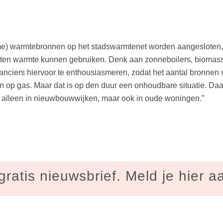
zame) warmtebronnen op het stadswarmtenet worden aangesloten, 
orten warmte kunnen gebruiken. Denk aan zonneboilers, biomass
ranciers hiervoor te enthousiasmeren, zodat het aantal bronnen 
n op gas. Maar dat is op den duur een onhoudbare situatie. D
t alleen in nieuwbouwwijken, maar ook in oude woningen.”
gratis nieuwsbrief. Meld je hier a