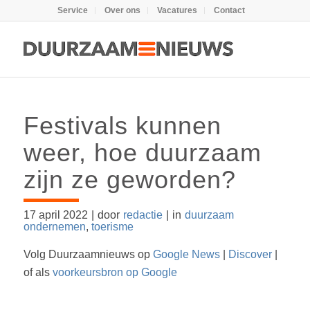
Service
Over ons
Vacatures
Contact
Festivals kunnen
weer, hoe duurzaam
zijn ze geworden?
17 april 2022
|
door
redactie
|
in
duurzaam
ondernemen
,
toerisme
Volg Duurzaamnieuws op
Google News
|
Discover
|
of als
voorkeursbron op Google