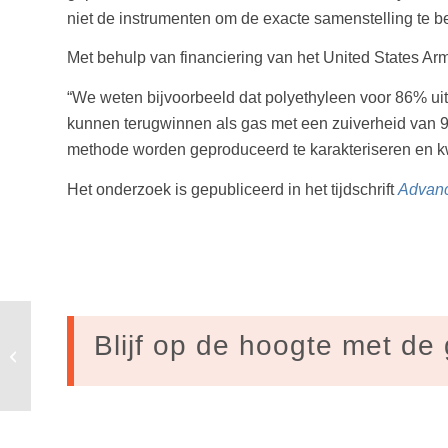
niet de instrumenten om de exacte samenstelling te b
Met behulp van financiering van het United States A
“We weten bijvoorbeeld dat polyethyleen voor 86% uit
kunnen terugwinnen als gas met een zuiverheid van 94
methode worden geproduceerd te karakteriseren en kw
Het onderzoek is gepubliceerd in het tijdschrift
Advanc
Rutte wil armen arm
Blijf op de hoogte met de 
houden, anders gaan de
rijken erop achteruit