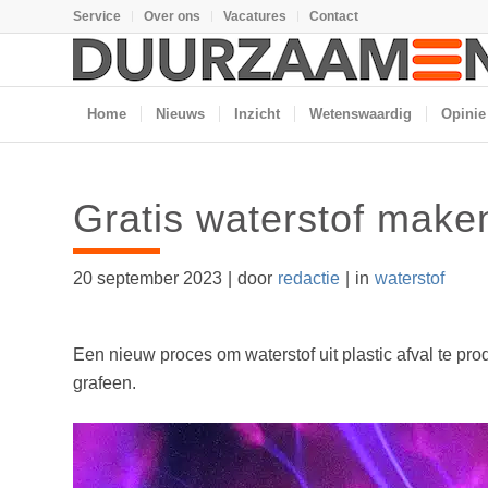
Service
Over ons
Vacatures
Contact
Home
Nieuws
Inzicht
Wetenswaardig
Opinie
Gratis waterstof maken 
20 september 2023
|
door
redactie
|
in
waterstof
Een nieuw proces om waterstof uit plastic afval te prod
grafeen.