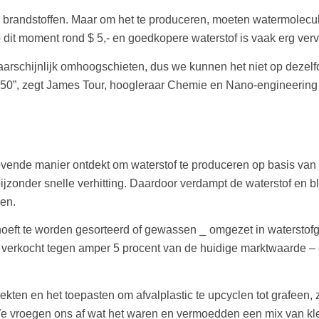
le brandstoffen. Maar om het te produceren, moeten watermolecu
p dit moment rond $ 5,- en goedkopere waterstof is vaak erg verv
rschijnlijk omhoogschieten, dus we kunnen het niet op dezelfd
050”, zegt James Tour, hoogleraar Chemie en Nano-engineering 
vende manier ontdekt om waterstof te produceren op basis van pl
onder snelle verhitting. Daardoor verdampt de waterstof en bli
men.
pe hoeft te worden gesorteerd of gewassen ⎯ omgezet in waterst
dt verkocht tegen amper 5 procent van de huidige marktwaarde –
dekten en het toepasten om afvalplastic te upcyclen tot grafeen
“We vroegen ons af wat het waren en vermoedden een mix van kl