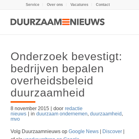
Service
Over ons
Vacatures
Contact
Onderzoek bevestigt:
bedrijven bepalen
overheidsbeleid
duurzaamheid
8 november 2015
|
door
redactie
nieuws
|
in
duurzaam ondernemen
,
duurzaamheid
,
mvo
Volg Duurzaamnieuws op
Google News
|
Discover
|