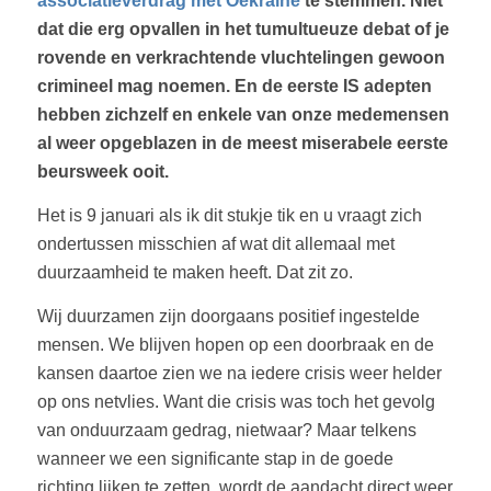
associatieverdrag met Oekraïne
te stemmen. Niet
dat die erg opvallen in het tumultueuze debat of je
rovende en verkrachtende vluchtelingen gewoon
crimineel mag noemen. En de eerste IS adepten
hebben zichzelf en enkele van onze medemensen
al weer opgeblazen in de meest miserabele eerste
beursweek ooit.
Het is 9 januari als ik dit stukje tik en u vraagt zich
ondertussen misschien af wat dit allemaal met
duurzaamheid te maken heeft. Dat zit zo.
Wij duurzamen zijn doorgaans positief ingestelde
mensen. We blijven hopen op een doorbraak en de
kansen daartoe zien we na iedere crisis weer helder
op ons netvlies. Want die crisis was toch het gevolg
van onduurzaam gedrag, nietwaar? Maar telkens
wanneer we een significante stap in de goede
richting lijken te zetten, wordt de aandacht direct weer