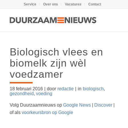
Service
Over ons
Vacatures
Contact
Biologisch vlees en
biomelk zijn wèl
voedzamer
18 februari 2016
|
door
redactie
|
in
biologisch
,
gezondheid
,
voeding
Volg Duurzaamnieuws op
Google News
|
Discover
|
of als
voorkeursbron op Google