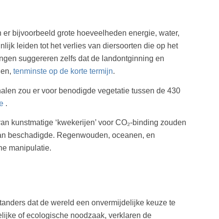
 er bijvoorbeeld grote hoeveelheden energie, water,
k leiden tot het verlies van diersoorten die op het
ingen suggereren zelfs dat de landontginning en
den,
tenminste op de korte termijn
.
halen zou er voor benodigde vegetatie tussen de 430
e
.
 van kunstmatige ‘kwekerijen’ voor CO₂-binding zouden
 van beschadigde. Regenwouden, oceanen, en
he manipulatie.
anders dat de wereld een onvermijdelijke keuze te
lijke of ecologische noodzaak, verklaren de