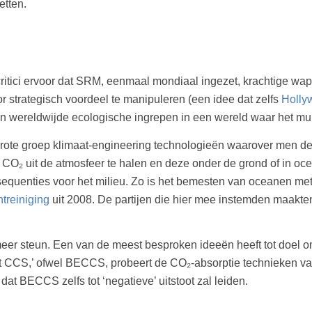
etten.
ritici ervoor dat SRM, eenmaal mondiaal ingezet, krachtige wap
 strategisch voordeel te manipuleren (een idee dat zelfs
Holly
eten wereldwijde ecologische ingrepen in een wereld waar het mu
rote groep klimaat-engineering technologieën waarover men de
 CO₂ uit de atmosfeer te halen en deze onder de grond of in o
quenties voor het milieu. Zo is het bemesten van oceanen met
treiniging
uit 2008. De partijen die hier mee instemden maakte
r steun. Een van de meest besproken ideeën heeft tot doel om
t CCS,’ ofwel BECCS, probeert de CO₂-absorptie technieken va
t BECCS zelfs tot ‘negatieve’ uitstoot zal leiden.