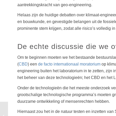
aantrekkingskracht van geo-engineering.
Helaas zijn de huidige debatten over klimaat-engine
en bouwkunde, en gevestigde belangen uit de fossiel
prominente stem krijgen, zodat alle risico’s volledi
De echte discussie die we 
Om te beginnen moeten we het bestaande bestuursla
(
CBD
) een
de facto internationaal moratorium
op klima
engineering buiten het laboratorium in te zetten, zijn
het beheer van deze technologieën; het CBD en het Lo
Onder de technologieën die het meeste onderzoek vere
grootschalige technologische programma’s moeten gro
duurzame ontwikkeling of mensenrechten hebben.
Hiernaast zou het in de natuur testen en inzetten v
Over veerkracht in tijden van