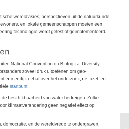
ische wereldvisies, perspectieven uit de natuurkunde
ke bewoners, en lokale gemeenschappen moeten een
eering technologie wordt getest of geïmplementeerd.
ren
ed National Convention on Biological Diversity
orstanders zoveel druk uitoefenen om geo-
nt een eerlijk debat over het onderzoek, de inzet, en
tiële
startpunt
.
n de beschikbaarheid van water bedreigen. Zulke
or klimaatverandering geen negatief effect op
, democratie, en de wereldvrede te ondergraven
En