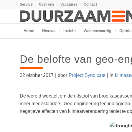
Service
Over ons
Vacatures
Contact
Home
Nieuws
Inzicht
Wetenswaardig
Opinie
De belofte van geo-eng
22 oktober 2017
|
door
Project Syndicate
|
in
klimaat
De wereld worstelt om de uitstoot van broeikasgasse
meer medestanders. Geo-engineering technologieën– d
negatieve effecten van klimaatverandering teniet te