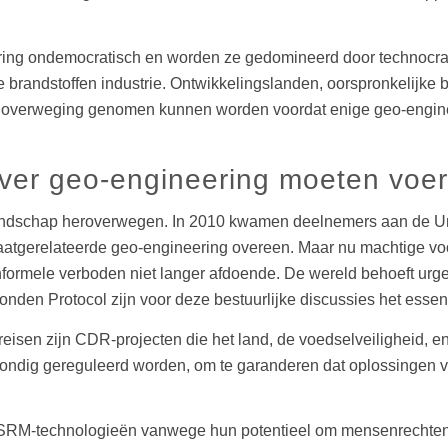
ering ondemocratisch en worden ze gedomineerd door technocrat
e brandstoffen industrie. Ontwikkelingslanden, oorspronkelij
g in overweging genomen kunnen worden voordat enige geo-engin
over geo-engineering moeten voe
ndschap heroverwegen. In 2010 kwamen deelnemers aan de Unit
atgerelateerde geo-engineering overeen. Maar nu machtige vo
 informele verboden niet langer afdoende. De wereld behoeft urge
nden Protocol zijn voor deze bestuurlijke discussies het essen
isen zijn CDR-projecten die het land, de voedselveiligheid, e
ndig gereguleerd worden, om te garanderen dat oplossingen vo
an SRM-technologieën vanwege hun potentieel om mensenrechten