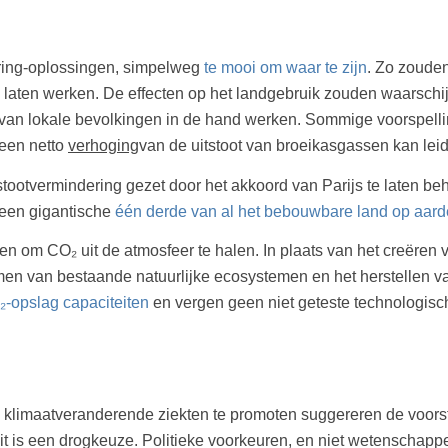
eering-oplossingen, simpelweg
te mooi om waar te zijn
. Zo zouden
en werken. De effecten op het landgebruik zouden waarschijnlij
g van lokale bevolkingen in de hand werken. Sommige voorspell
 een netto
verhoging
van de uitstoot van broeikasgassen kan lei
ootvermindering gezet door het akkoord van Parijs te laten be
s een gigantische
één derde van al het bebouwbare land op aard
en om CO₂ uit de atmosfeer te halen. In plaats van het creëren
men van bestaande natuurlijke ecosystemen en het herstellen
-opslag capaciteiten
en vergen geen niet geteste technologisc
 klimaatveranderende ziekten te promoten suggereren de voorst
t is een drogkeuze. Politieke voorkeuren, en niet wetenschappe