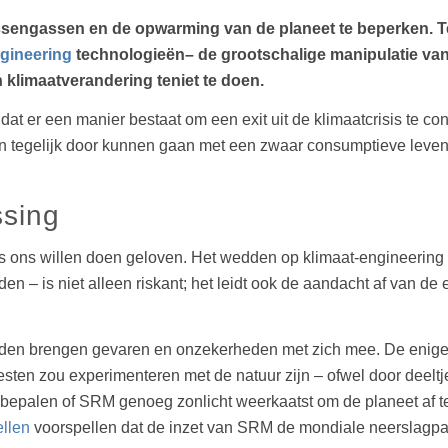
sengassen en de opwarming van de planeet te beperken. Te
gineering
technologieën– de grootschalige manipulatie van 
klimaatverandering teniet te doen.
at er een manier bestaat om een exit uit de klimaatcrisis te c
n tegelijk door kunnen gaan met een zwaar consumptieve levens
ssing
s ons willen doen geloven. Het wedden op klimaat-engineering –
den – is niet alleen riskant; het leidt ook de aandacht af van 
en brengen gevaren en onzekerheden met zich mee. De enige ma
esten zou experimenteren met de natuur zijn – ofwel door deelt
 bepalen of SRM genoeg zonlicht weerkaatst om de planeet af 
llen
voorspellen dat de inzet van SRM de mondiale neerslagpa