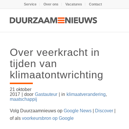
Service
Over ons
Vacatures
Contact
Over veerkracht in
tijden van
klimaatontwrichting
21 oktober
2017
|
door
Gastauteur
|
in
klimaatverandering
,
maatschappij
Volg Duurzaamnieuws op
Google News
|
Discover
|
of als
voorkeursbron op Google