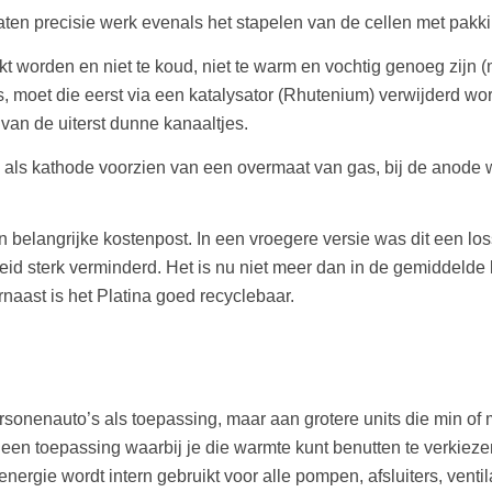
aten precisie werk evenals het stapelen van de cellen met pakk
 worden en niet te koud, niet te warm en vochtig genoeg zijn (m
l is, moet die eerst via een katalysator (Rhutenium) verwijderd w
van de uiterst dunne kanaaltjes.
als kathode voorzien van een overmaat van gas, bij de anode w
en belangrijke kostenpost. In een vroegere versie was dit een los
 sterk verminderd. Het is nu niet meer dan in de gemiddelde k
aast is het Platina goed recyclebaar.
personenauto’s als toepassing, maar aan grotere units die min 
s een toepassing waarbij je die warmte kunt benutten te verkiez
nergie wordt intern gebruikt voor alle pompen, afsluiters, venti