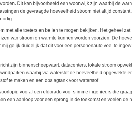
 worden. Dit kan bijvoorbeeld een woonwijk zijn waarbij de w
assingen de gevraagde hoeveelheid stroom niet altijd constant 
 nodig.
m met alle toeters en bellen te mogen bekijken. Het geheel zat 
zen van stroom en warmte kunnen worden voorzien. De hoeveel
ij gelijk duidelijk dat dit voor een personenauto veel te ing
icht zijn binnenscheepvaart, datacenters, lokale stroom opwek
ndparken waarbij via waterstof de hoeveelheid opgewekte ener
rstof te maken en een opslagtank voor waterstof
voorlopig vooral een eldorado voor slimme ingenieurs die graa
en een aanloop voor een sprong in de toekomst en voelen de h