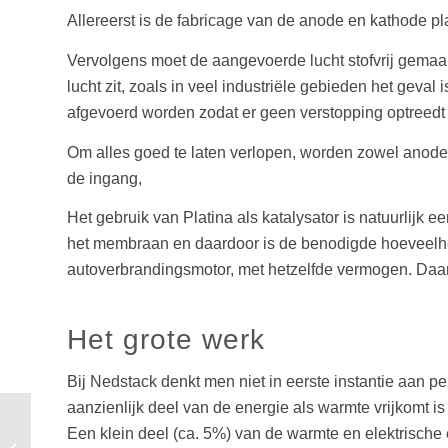
Allereerst is de fabricage van de anode en kathode pl
Vervolgens moet de aangevoerde lucht stofvrij gemaakt
lucht zit, zoals in veel industriële gebieden het geva
afgevoerd worden zodat er geen verstopping optreedt 
Om alles goed te laten verlopen, worden zowel anode 
de ingang,
Het gebruik van Platina als katalysator is natuurlijk e
het membraan en daardoor is de benodigde hoeveelheid
autoverbrandingsmotor, met hetzelfde vermogen. Daarn
Het grote werk
Bij Nedstack denkt men niet in eerste instantie aan 
aanzienlijk deel van de energie als warmte vrijkomt i
Bouwen aan duurzame
Een klein deel (ca. 5%) van de warmte en elektrische e
relaties met je