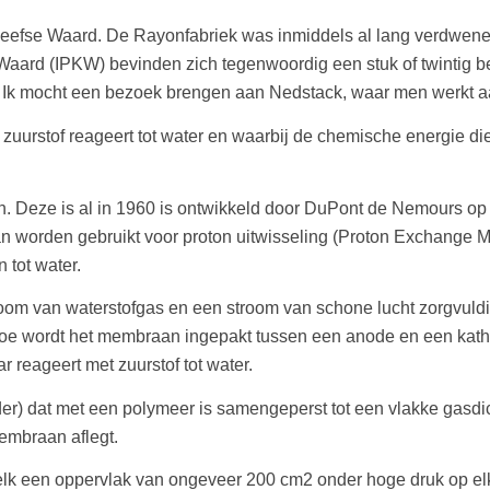
Kleefse Waard. De Rayonfabriek was inmiddels al lang verdwenen
Waard (IPKW) bevinden zich tegenwoordig een stuk of twintig be
k mocht een bezoek brengen aan Nedstack, waar men werkt aan
 zuurstof reageert tot water en waarbij de chemische energie die
. Deze is al in 1960 is ontwikkeld door DuPont de Nemours op 
 worden gebruikt voor proton uitwisseling (Proton Exchange M
 tot water.
room van waterstofgas en een stroom van schone lucht zorgvuld
toe wordt het membraan ingepakt tussen een anode en een katho
 reageert met zuurstof tot water.
er) dat met een polymeer is samengeperst tot een vlakke gasdic
membraan aflegt.
 elk een oppervlak van ongeveer 200 cm2 onder hoge druk op elk