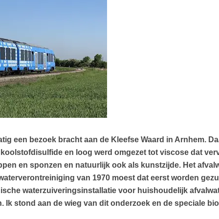
elmatig een bezoek bracht aan de Kleefse Waard in Arnhem. 
t koolstofdisulfide en loog werd omgezet tot viscose dat v
pen en sponzen en natuurlijk ook als kunstzijde. Het afval
waterverontreiniging van 1970 moest dat eerst worden gezui
ogische waterzuiveringsinstallatie voor huishoudelijk afva
. Ik stond aan de wieg van dit onderzoek en de speciale bio