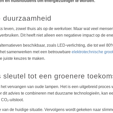
ijven en huishoudens om energiezuiniger te worden.
op duurzaamheid
s leven, zowel thuis als op de werkvloer. Maar wat veel mensen n
bruiken. Dit heeft niet alleen een negatieve impact op de ene
lternatieven beschikbaar, zoals LED-verlichting, die tot wel 80%
is het samenwerken met een betrouwbare
elektrotechnische groo
 juiste keuzes te maken.
s sleutel tot een groenere toekom
 het vervangen van oude lampen. Het is een uitgebreid proces w
Door dit advies te combineren met duurzame technologieën, kan ee
 CO₂-uitstoot.
 van de huidige situatie. Vervolgens wordt gekeken naar slimm