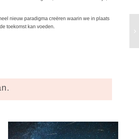
heel nieuw paradigma creëren waarin we in plaats
n de toekomst kan voeden.
Du
wi
an.