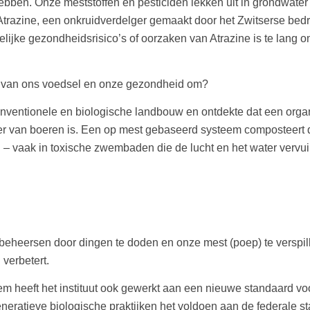
bben. Onze meststoffen en pesticiden lekken uit in grondwater
Atrazine, een onkruidverdelger gemaakt door het Zwitserse bedri
elijke gezondheidsrisico’s of oorzaken van Atrazine is te lang 
it van ons voedsel en onze gezondheid om?
conventionele en biologische landbouw en ontdekte dat een org
 van boeren is. Een op mest gebaseerd systeem composteert dier
d – vaak in toxische zwembaden die de lucht en het water vervui
eheersen door dingen ​​te doden en onze mest (poep) te verspi
 verbetert.
m heeft het instituut ook gewerkt aan een nieuwe standaard voo
eneratieve biologische praktijken het voldoen aan de federale s