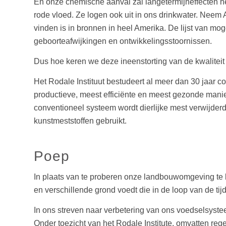
En onze chemische aanval zal langetermijneffecten he
rode vloed. Ze logen ook uit in ons drinkwater. Neem 
vinden is in bronnen in heel Amerika. De lijst van mog
geboorteafwijkingen en ontwikkelingsstoornissen.
Dus hoe keren we deze ineenstorting van de kwalite
Het Rodale Instituut bestudeert al meer dan 30 jaar 
productieve, meest efficiënte en meest gezonde manier
conventioneel systeem wordt dierlijke mest verwijder
kunstmeststoffen gebruikt.
Poep
In plaats van te proberen onze landbouwomgeving te b
en verschillende grond voedt die in de loop van de tijd
In ons streven naar verbetering van ons voedselsystee
Onder toezicht van het Rodale Institute, omvatten reg