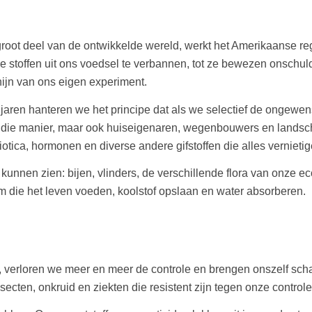
groot deel van de ontwikkelde wereld, werkt het Amerikaanse re
e stoffen uit ons voedsel te verbannen, tot ze bewezen onschuld
nijn van ons eigen experiment.
n jaren hanteren we het principe dat als we selectief de ongew
ie manier, maar ook huiseigenaren, wegenbouwers en landsch
biotica, hormonen en diverse andere gifstoffen die alles vernieti
kunnen zien: bijen, vlinders, de verschillende flora van onz
 die het leven voeden, koolstof opslaan en water absorberen.
, verloren we meer en meer de controle en brengen onszelf sc
secten, onkruid en ziekten die resistent zijn tegen onze controle