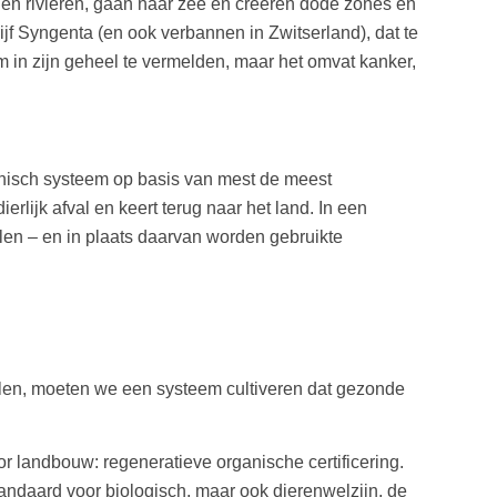
 en rivieren, gaan naar zee en creëren dode zones en
jf Syngenta (en ook verbannen in Zwitserland), dat te
om in zijn geheel te vermelden, maar het omvat kanker,
anisch systeem op basis van mest de meest
lijk afval en keert terug naar het land. In een
len – en in plaats daarvan worden gebruikte
llen, moeten we een systeem cultiveren dat gezonde
r landbouw: regeneratieve organische certificering.
tandaard voor biologisch, maar ook dierenwelzijn, de