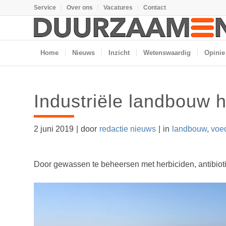
Service
Over ons
Vacatures
Contact
Home
Nieuws
Inzicht
Wetenswaardig
Opinie
Industriële landbouw 
2 juni 2019
|
door
redactie nieuws
|
in
landbouw
,
voe
Door gewassen te beheersen met herbiciden, antibiotic