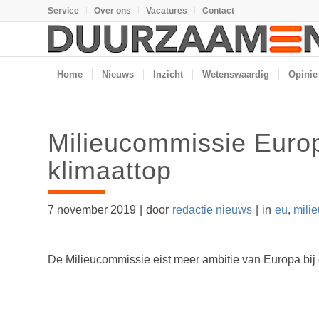
Service
Over ons
Vacatures
Contact
Home
Nieuws
Inzicht
Wetenswaardig
Opinie
Milieucommissie Europ
klimaattop
7 november 2019
|
door
redactie nieuws
|
in
eu
,
milie
De Milieucommissie eist meer ambitie van Europa bij