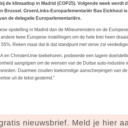
ij de klimaattop in Madrid (COP25). Volgende week wordt d
 in Brussel. GroenLinks-Europarlementariër Bas Eickhout is
 van de delegatie Europarlementariërs.
e opstelling in Madrid dan de Milieuministers en de Europese C
ndere twee Europese instellingen om de hete brei heen draaien
t 55%. Reken maar dat ik dat standpunt met verve zal verdedigen
en ChristenUnie toebehoren, probeerde een lagere doelstelling
heid aangrijpen om de wensen van de Duitse auto-industrie in t
orden. Daarmee zouden toekomstige aanscherpingen van de ve
rtoe uit de tekst gestemd.”
gratis nieuwsbrief. Meld je hier a