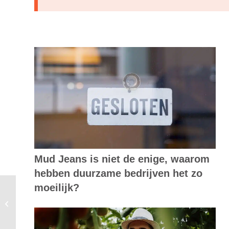
Mud Jeans is niet de enige, waarom
hebben duurzame bedrijven het zo
moeilijk?
Grootste afnemers gaan uiterlijk in
2022 van laagcalorisch gas af