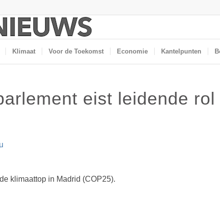
Klimaat
Voor de Toekomst
Economie
Kantelpunten
B
arlement eist leidende rol
u
 de klimaattop in Madrid (COP25).