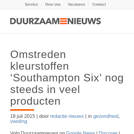
Service
Over ons
Vacatures
Contact
Omstreden
kleurstoffen
‘Southampton Six’ nog
steeds in veel
producten
18 juli 2015
|
door
redactie nieuws
|
in
gezondheid
,
voeding
Volg Duurzaamnieuws op
Google News
|
Discover
|