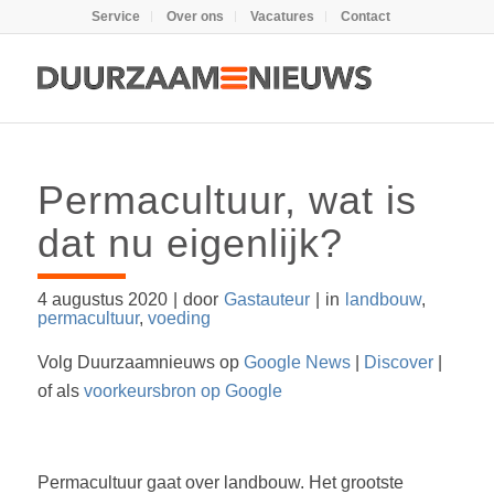
Service
Over ons
Vacatures
Contact
Permacultuur, wat is
dat nu eigenlijk?
4 augustus 2020
|
door
Gastauteur
|
in
landbouw
,
permacultuur
,
voeding
Volg Duurzaamnieuws op
Google News
|
Discover
|
of als
voorkeursbron op Google
Permacultuur gaat over landbouw. Het grootste