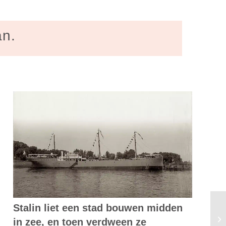
an.
Stalin liet een stad bouwen midden
Eu
in zee, en toen verdween ze
kl