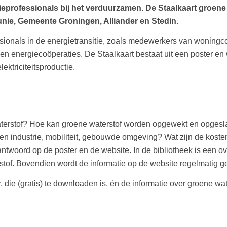
gieprofessionals bij het verduurzamen. De Staalkaart groen
nie, Gemeente Groningen, Alliander en Stedin.
ssionals in de energietransitie, zoals medewerkers van woningc
 en energiecoöperaties. De Staalkaart bestaat uit een poster en
ektriciteitsproductie.
waterstof? Hoe kan groene waterstof worden opgewekt en opgesla
ren industrie, mobiliteit, gebouwde omgeving? Wat zijn de koste
woord op de poster en de website. In de bibliotheek is een ov
tof. Bovendien wordt de informatie op de website regelmatig g
, die (gratis) te downloaden is, én de informatie over groene wat