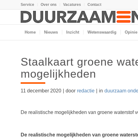
Service
Over ons
Vacatures
Contact
Home
Nieuws
Inzicht
Wetenswaardig
Opinie
Staalkaart groene wate
mogelijkheden
11 december 2020
|
door
redactie
|
in
duurzaam ond
De realistische mogelijkheden van groene waterstof vo
De realistische mogelijkheden van groene waterstof