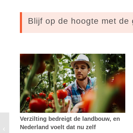
Blijf op de hoogte met de 
Verzilting bedreigt de landbouw, en
Laat bedrijven transparant zijn over
Nederland voelt dat nu zelf
subsidies en belastingvrijstellingen