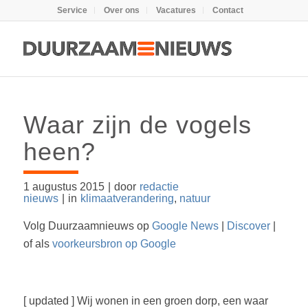
Service
Over ons
Vacatures
Contact
Waar zijn de vogels
heen?
1 augustus 2015
|
door
redactie
nieuws
|
in
klimaatverandering
,
natuur
Volg Duurzaamnieuws op
Google News
|
Discover
|
of als
voorkeursbron op Google
[ updated ] Wij wonen in een groen dorp, een waar