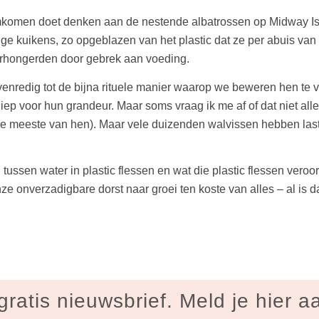
mkomen doet denken aan de nestende albatrossen op Midway Is
nge kuikens, zo opgeblazen van het plastic dat ze per abuis va
verhongerden door gebrek aan voeding.
venredig tot de bijna rituele manier waarop we beweren hen te 
 voor hun grandeur. Maar soms vraag ik me af of dat niet allem
op de meeste van hen). Maar vele duizenden walvissen hebben las
tussen water in plastic flessen en wat die plastic flessen vero
nze onverzadigbare dorst naar groei ten koste van alles – al is da
gratis nieuwsbrief. Meld je hier a