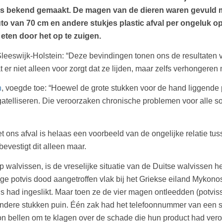
ngs bekend gemaakt. De magen van de dieren waren gevuld m
auto van 70 cm en andere stukjes plastic afval per ongeluk 
 eten door het op te zuigen.
Sleeswijk-Holstein: “Deze bevindingen tonen ons de resultaten
 er niet alleen voor zorgt dat ze lijden, maar zelfs verhongeren
n
, voegde toe: “Hoewel de grote stukken voor de hand liggende
atelliseren. Die veroorzaken chronische problemen voor alle so
s afval is helaas een voorbeeld van de ongelijke relatie tusse
bevestigt dit alleen maar.
 walvissen, is de vreselijke situatie van de Duitse walvissen h
ge potvis dood aangetroffen vlak bij het Griekse eiland Mykon
 had ingeslikt. Maar toen ze de vier magen ontleedden (potviss
ndere stukken puin. Één zak had het telefoonnummer van een so
n bellen om te klagen over de schade die hun product had vero