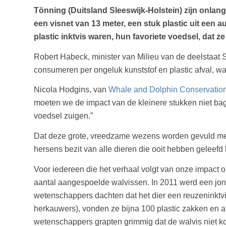
Tönning (Duitsland Sleeswijk-Holstein) zijn onla
een visnet van 13 meter, een stuk plastic uit een 
plastic inktvis waren, hun favoriete voedsel, dat ze
Robert Habeck, minister van Milieu van de deelstaat 
consumeren per ongeluk kunststof en plastic afval, wat
Nicola Hodgins, van
Whale and Dolphin Conservatio
moeten we de impact van de kleinere stukken niet bag
voedsel zuigen.”
Dat deze grote, vreedzame wezens worden gevuld met on
hersens bezit van alle dieren die ooit hebben geleefd 
Voor iedereen die het verhaal volgt van onze impact op
aantal aangespoelde walvissen. In 2011 werd een jon
wetenschappers dachten dat het dier een reuzeninktvis
herkauwers), vonden ze bijna 100 plastic zakken en a
wetenschappers grapten grimmig dat de walvis niet ko