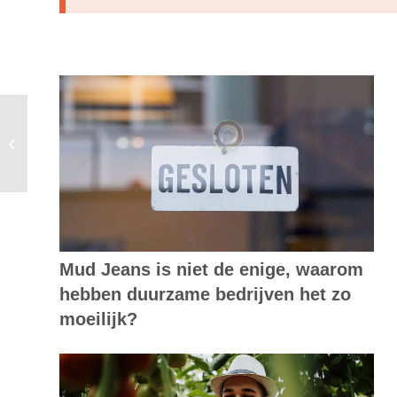
Op 5 april wordt een heel dorp
omgebouwd tot congreslocatie
Mud Jeans is niet de enige, waarom
hebben duurzame bedrijven het zo
moeilijk?