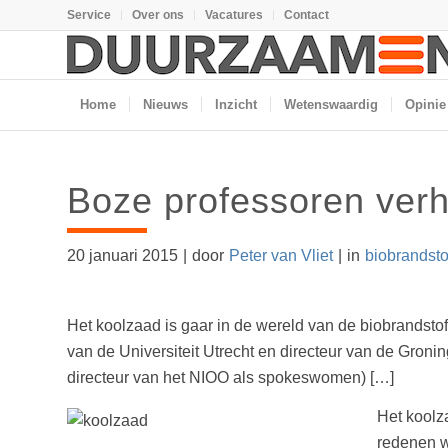
Service
Over ons
Vacatures
Contact
Home
Nieuws
Inzicht
Wetenswaardig
Opinie
Boze professoren verhi
20 januari 2015
|
door
Peter van Vliet
|
in
biobrandsto
Het koolzaad is gaar in de wereld van de biobrandst
van de Universiteit Utrecht en directeur van de Gro
directeur van het NIOO als spokeswomen) […]
Het koolz
redenen w