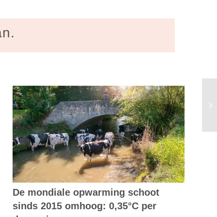
an.
In
va
De mondiale opwarming schoot
sinds 2015 omhoog: 0,35°C per