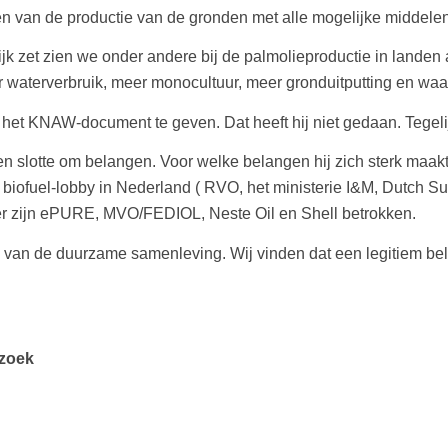
ren van de productie van de gronden met alle mogelijke middelen
ijk zet zien we onder andere bij de palmolieproductie in landen 
r waterverbruik, meer monocultuur, meer gronduitputting en waa
het KNAW-document te geven. Dat heeft hij niet gedaan. Tegelijk
ten slotte om belangen. Voor welke belangen hij zich sterk maakt,
e biofuel-lobby in Nederland ( RVO, het ministerie I&M, Dutch
rder zijn ePURE, MVO/FEDIOL, Neste Oil en Shell betrokken.
an de duurzame samenleving. Wij vinden dat een legitiem belan
rzoek