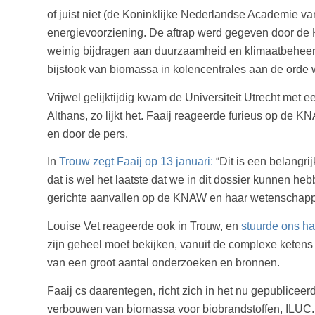
of juist niet (de Koninklijke Nederlandse Academie
energievoorziening. De aftrap werd gegeven door de
weinig bijdragen aan duurzaamheid en klimaatbeheer
bijstook van biomassa in kolencentrales aan de orde 
Vrijwel gelijktijdig kwam de Universiteit Utrecht met
Althans, zo lijkt het. Faaij reageerde furieus op de 
en door de pers.
In
Trouw zegt Faaij op 13 januari:
“Dit is een belangri
dat is wel het laatste dat we in dit dossier kunnen h
gerichte aanvallen op de KNAW en haar wetenschapper
Louise Vet reageerde ook in Trouw, en
stuurde ons ha
zijn geheel moet bekijken, vanuit de complexe keten
van een groot aantal onderzoeken en bronnen.
Faaij cs daarentegen, richt zich in het nu gepublicee
verbouwen van biomassa voor biobrandstoffen, ILUC. H