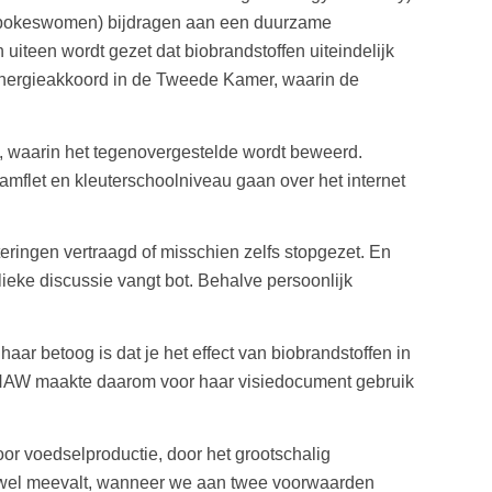
s spokeswomen) bijdragen aan een duurzame
 uiteen wordt gezet dat biobrandstoffen uiteindelijk
nergieakkoord in de Tweede Kamer, waarin de
ij, waarin het tegenovergestelde wordt beweerd.
pamflet en kleuterschoolniveau gaan over het internet
teringen vertraagd of misschien zelfs stopgezet. En
lieke discussie vangt bot. Behalve persoonlijk
aar betoog is dat je het effect van biobrandstoffen in
e KNAW maakte daarom voor haar visiedocument gebruik
oor voedselproductie, door het grootschalig
ng wel meevalt, wanneer we aan twee voorwaarden