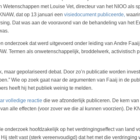
 van Wetenschappen met Louise Vet, directeur van het NIOO al
 KNAW, dat op 13 januari een
visiedocument publiceerde,
waarin
sing. Dat was aan de vooravond van de behandeling van het E
was.
 een onderzoek dat werd uitgevoerd onder leiding van Andre Faa
KNAW. Termen als onwetenschappelijk, broddelwerk, activistisch 
jk, maar gepolariseerd debat. Door zo’n publicatie worden inves
ebben.” Wie op zoek gaat naar de argumenten van Faaij in de pub
s heeft hij het publiek weinig te melden.
ar volledige reactie
die we afzonderlijk publiceren. De kern van h
s van alle effecten (voor zover we die al kunnen voorzien). D
rde onderzoek hoofdzakelijk op het verdringingseffect van land v
ij stelt vast (sterk vereenvoudigd) dat het met die verdringi