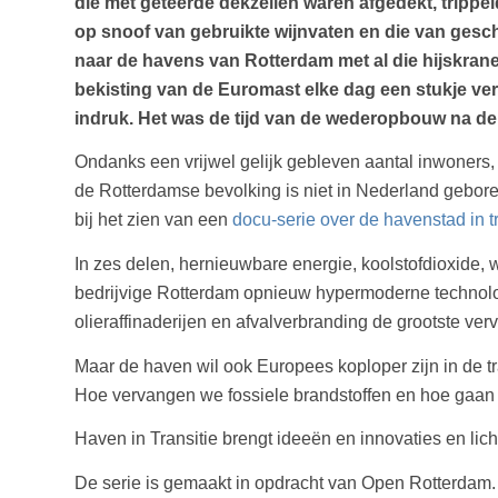
die met geteerde dekzeilen waren afgedekt, trippe
op snoof van gebruikte wijnvaten en die van gesc
naar de havens van Rotterdam met al die hijskrane
bekisting van de Euromast elke dag een stukje v
indruk. Het was de tijd van de wederopbouw na de
Ondanks een vrijwel gelijk gebleven aantal inwoners, 
de Rotterdamse bevolking is niet in Nederland gebore
bij het zien van een
docu-serie over de havenstad in tr
In zes delen, hernieuwbare energie, koolstofdioxide, 
bedrijvige Rotterdam opnieuw hypermoderne technologi
olieraffinaderijen en afvalverbranding de grootste v
Maar de haven wil ook Europees koploper zijn in de tr
Hoe vervangen we fossiele brandstoffen en hoe gaan
Haven in Transitie brengt ideeën en innovaties en lic
De serie is gemaakt in opdracht van Open Rotterdam.