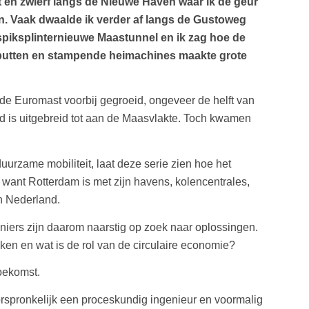
t en zwierf langs de Nieuwe Haven waar ik de geur
n. Vaak dwaalde ik verder af langs de Gustoweg
 spiksplinternieuwe Maastunnel en ik zag hoe de
wputten en stampende heimachines maakte grote
 de Euromast voorbij gegroeid, ongeveer de helft van
ed is uitgebreid tot aan de Maasvlakte. Toch kwamen
urzame mobiliteit, laat deze serie zien hoe het
want Rotterdam is met zijn havens, kolencentrales,
an Nederland.
oniers zijn daarom naarstig op zoek naar oplossingen.
n en wat is de rol van de circulaire economie?
toekomst.
rspronkelijk een proceskundig ingenieur en voormalig