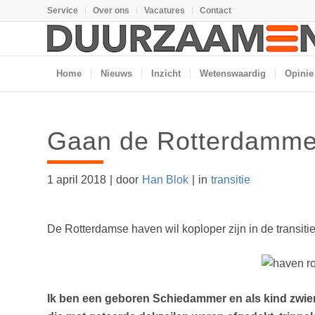
Service
Over ons
Vacatures
Contact
Home
Nieuws
Inzicht
Wetenswaardig
Opinie
Gaan de Rotterdammer
1 april 2018
|
door
Han Blok
|
in
transitie
De Rotterdamse haven wil koploper zijn in de transiti
Ik ben een geboren Schiedammer en als kind zwie