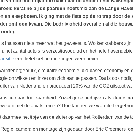
lde van de ene drijvende balk naar de ander in het Balkenga
hroeid keratine bij de paarden hoefsmid aan de Lange Have
n en sleepboten. Ik ging met de fiets op de roltrap door de
erder omhoog kwam. Die bedrijvigheid overal en al die bou
 oorlog.
is intussen niets meer wat het geweest is. Wolkenkrabbers zijn
n, het aantal auto’s is verzestigvoudigd en het hele havengebi
ansitie
een heleboel herinneringen weer boven.
warmtehergebruik, circulaire economie, bio-based economy en du
e ontwikkelt en inzet om zich aan te passen. Dat is ook nodig 
ervuiler van Nederland en produceert 20% van de CO2 uitstoot v
ansitie naar duurzaamheid. Zowel grote bedrijven als kleine pi
 we om met de afvalstromen? Hoe kunnen we warmte hergebruike
ht daarmee het tipje van de sluier op van het Rotterdam van de 
 Regie, camera en montage zijn gedaan door Eric Creemers, oo