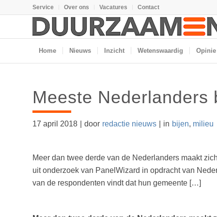
Service
Over ons
Vacatures
Contact
Home
Nieuws
Inzicht
Wetenswaardig
Opinie
Meeste Nederlanders b
17 april 2018
|
door
redactie nieuws
|
in
bijen
,
milieu
Meer dan twee derde van de Nederlanders maakt zich z
uit onderzoek van PanelWizard in opdracht van Neder
van de respondenten vindt dat hun gemeente […]