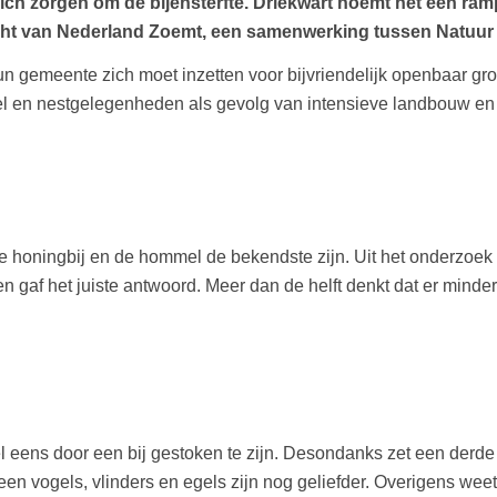
h zorgen om de bijensterfte. Driekwart noemt het een ramp
cht van
Nederland Zoemt
, een samenwerking tussen Natuur 
un gemeente zich moet inzetten voor bijvriendelijk openbaar gro
 en nestgelegenheden als gevolg van intensieve landbouw en ve
 honingbij en de hommel de bekendste zijn. Uit het onderzoek b
n gaf het juiste antwoord. Meer dan de helft denkt dat er minder
 eens door een bij gestoken te zijn. Desondanks zet een derde 
Alleen vogels, vlinders en egels zijn nog geliefder. Overigens 