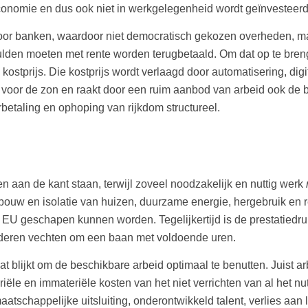
economie en dus ook niet in werkgelegenheid wordt geïnvesteerd
oor banken, waardoor niet democratisch gekozen overheden, ma
lden moeten met rente worden terugbetaald. Om dat op te bren
tprijs. Die kostprijs wordt verlaagd door automatisering, digital
oor de zon en raakt door een ruim aanbod van arbeid ook de be
rbetaling en ophoping van rijkdom structureel.
en aan de kant staan, terwijl zoveel noodzakelijk en nuttig werk
r-)bouw en isolatie van huizen, duurzame energie, hergebruik e
EU geschapen kunnen worden. Tegelijkertijd is de prestatiedru
nderen vechten om een baan met voldoende uren.
at blijkt om de beschikbare arbeid optimaal te benutten. Juist arb
le en immateriële kosten van het niet verrichten van al het nu
aatschappelijke uitsluiting, onderontwikkeld talent, verlies a