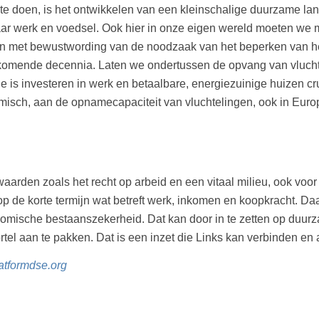
e doen, is het ontwikkelen van een kleinschalige duurzame lan
daar werk en voedsel. Ook hier in onze eigen wereld moeten w
met bewustwording van de noodzaak van het beperken van het a
 komende decennia. Laten we ondertussen de opvang van vluc
tie is investeren in werk en betaalbare, energiezuinige huizen c
omisch, aan de opnamecapaciteit van vluchtelingen, ook in Europa.
aarden zoals het recht op arbeid en een vitaal milieu, ook voor 
d op de korte termijn wat betreft werk, inkomen en koopkracht. 
omische bestaanszekerheid. Dat kan door in te zetten op duurz
rtel aan te pakken. Dat is een inzet die Links kan verbinden en
atformdse.org