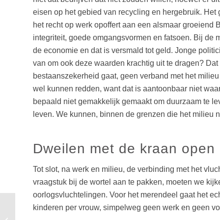
eisen op het gebied van recycling en hergebruik. Het g
het recht op werk opoffert aan een alsmaar groeiend B
integriteit, goede omgangsvormen en fatsoen. Bij de 
de economie en dat is versmald tot geld. Jonge politi
van om ook deze waarden krachtig uit te dragen? Dat d
bestaanszekerheid gaat, geen verband met het milieu
wel kunnen redden, want dat is aantoonbaar niet waar.
bepaald niet gemakkelijk gemaakt om duurzaam te le
leven. We kunnen, binnen de grenzen die het milieu n
Dweilen met de kraan open
Tot slot, na werk en milieu, de verbinding met het v
vraagstuk bij de wortel aan te pakken, moeten we kij
oorlogsvluchtelingen. Voor het merendeel gaat het ec
kinderen per vrouw, simpelweg geen werk en geen voeds
Hoe kan (loopbaan) begeleiding
bijdragen aan groei van de