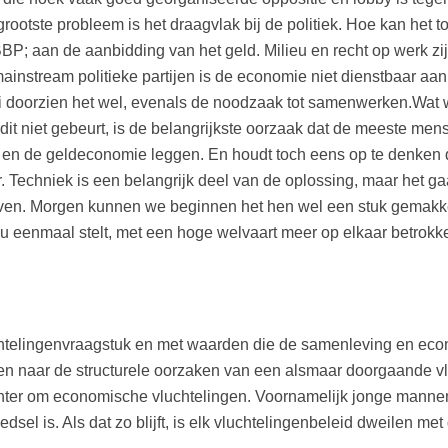
rootste probleem is het draagvlak bij de politiek. Hoe kan het t
BP; aan de aanbidding van het geld. Milieu en recht op werk zij
mainstream politieke partijen is de economie niet dienstbaar a
ci doorzien het wel, evenals de noodzaak tot samenwerken.Wat we
it niet gebeurt, is de belangrijkste oorzaak dat de meeste men
 en de geldeconomie leggen. En houdt toch eens op te denken d
 Techniek is een belangrijk deel van de oplossing, maar het gaa
ven. Morgen kunnen we beginnen het hen wel een stuk gemakke
u eenmaal stelt, met een hoge welvaart meer op elkaar betrokken
luchtelingenvraagstuk en met waarden die de samenleving en ec
ken naar de structurele oorzaken van een alsmaar doorgaande v
hter om economische vluchtelingen. Voornamelijk jonge mannen v
el is. Als dat zo blijft, is elk vluchtelingenbeleid dweilen met