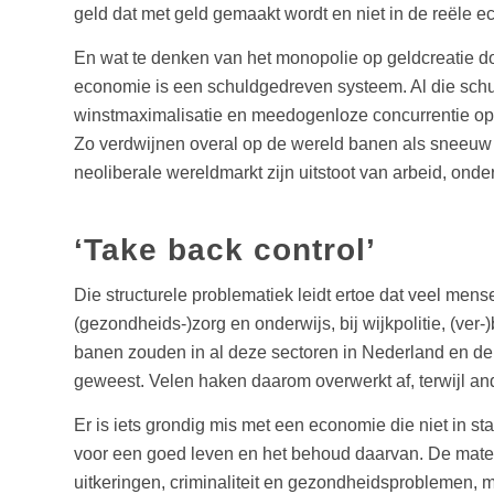
geld dat met geld gemaakt wordt en niet in de reële 
En wat te denken van het monopolie op geldcreatie d
economie is een schuldgedreven systeem. Al die schu
winstmaximalisatie en meedogenloze concurrentie op kos
Zo verdwijnen overal op de wereld banen als sneeuw v
neoliberale wereldmarkt zijn uitstoot van arbeid, onde
‘Take back control’
Die structurele problematiek leidt ertoe dat veel mens
(gezondheids-)zorg en onderwijs, bij wijkpolitie, (ve
banen zouden in al deze sectoren in Nederland en de 
geweest. Velen haken daarom overwerkt af, terwijl a
Er is iets grondig mis met een economie die niet in sta
voor een goed leven en het behoud daarvan. De materië
uitkeringen, criminaliteit en gezondheidsproblemen, m