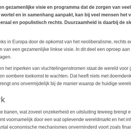
t. Een gezamenlijke visie en programma dat de zorgen van v
e wortel en in samenhang aanpakt, kan bij veel mensen het ve
raal en populistisch rechts. Duurzaamheid is daarbij de s
inks in Europa door de opkomst van het neoliberalisme, rechts e
 van een gezamenlijke linkse visie. In dit deel een oproep aan
ragen.
n het inperken van vluchtelingenstromen staat de wereld voor gi
een sombere toekomst te wachten. Dat heeft niets met doemdenk
brengt ons onvermijdelijk bij de manier waarop de huidige were
rk
te banen, wat zoveel onzekerheid en uitsluiting teweeg brengt 
omt voornamelijk door een wat oplevende wereldmarkt en het in
 aantal economische mechanismes onverminderd voort zoals fin