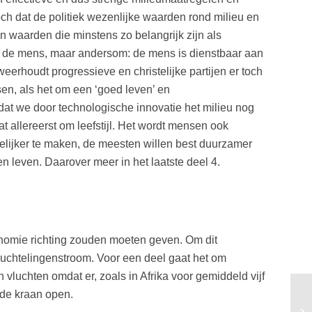
och dat de politiek wezenlijke waarden rond milieu en
n waarden die minstens zo belangrijk zijn als
an de mens, maar andersom: de mens is dienstbaar aan
erhoudt progressieve en christelijke partijen er toch
sen, als het om een ‘goed leven’ en
at we door technologische innovatie het milieu nog
t allereerst om leefstijl. Het wordt mensen ook
lijker te maken, de meesten willen best duurzamer
 leven. Daarover meer in het laatste deel 4.
onomie richting zouden moeten geven. Om dit
luchtelingenstroom. Voor een deel gaat het om
luchten omdat er, zoals in Afrika voor gemiddeld vijf
 de kraan open.
El