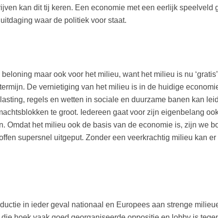
jven kan dit tij keren. Een economie met een eerlijk speelveld
 uitdaging waar de politiek voor staat.
beloning maar ook voor het milieu, want het milieu is nu ‘gratis
termijn. De vernietiging van het milieu is in de huidige economi
elasting, regels en wetten in sociale en duurzame banen kan leide
chtsblokken te groot. Iedereen gaat voor zijn eigenbelang ook 
n. Omdat het milieu ook de basis van de economie is, zijn we 
fen supersnel uitgeput. Zonder een veerkrachtig milieu kan er
ductie in ieder geval nationaal en Europees aan strenge milieue
uit die hoek vaak goed georganiseerde oppositie en lobby is teg