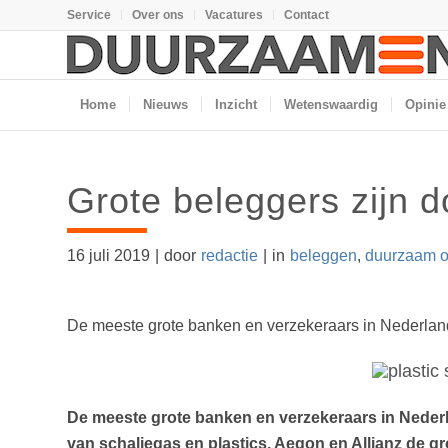
Service
Over ons
Vacatures
Contact
Home
Nieuws
Inzicht
Wetenswaardig
Opinie
Grote beleggers zijn d
16 juli 2019
|
door
redactie
|
in
beleggen
,
duurzaam 
De meeste grote banken en verzekeraars in Nederland 
De meeste grote banken en verzekeraars in Nederla
van schaliegas en plastics, Aegon en Allianz de gro