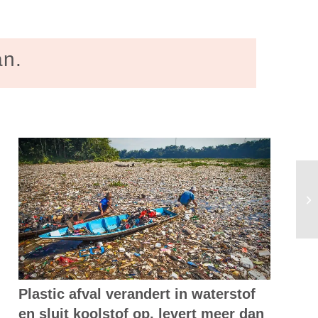
an.
St
st
Plastic afval verandert in waterstof
en sluit koolstof op, levert meer dan