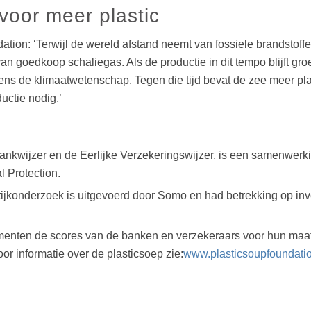
voor meer plastic
tion: ‘Terwijl de wereld afstand neemt van fossiele brandstoff
van goedkoop schaliegas. Als de productie in dit tempo blijft gro
ens de klimaatwetenschap. Tegen die tijd bevat de zee meer plas
uctie nodig.’
 Bankwijzer en de Eerlijke Verzekeringswijzer, is een samenwer
 Protection.
ijkonderzoek is uitgevoerd door Somo en had betrekking op inve
nten de scores van de banken en verzekeraars voor hun maats
oor informatie over de plasticsoep zie:
www.plasticsoupfoundatio