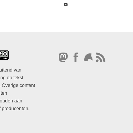
uitend van
ng op tekst
. Overige content
hten
ouden aan
/ producenten.