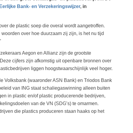
erlijke Bank- en Verzekeringswijzer
, in
er de plastic soep die overal wordt aangetroffen.
woorden over hoe duurzaam zij zijn, is het nu tijd
’
ekeraars Aegon en Allianz zijn de grootste
Deze cijfers zijn afkomstig uit openbare bronnen over
lasticbedrijven liggen hoogstwaarschijnlijk veel hoger.
 de Volksbank (waaronder ASN Bank) en Triodos Bank
 beleid van ING staat schaliegaswinning alleen buiten
n in plastic en/of plastic producerende bedrijven,
kkelingsdoelen van de VN (SDG’s) te omarmen.
ijven die plastics produceren staan haaks op het