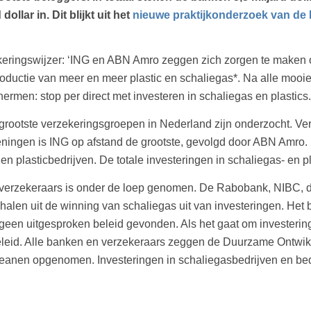
llar in. Dit blijkt uit het
nieuwe praktijkonderzoek van de E
eringswijzer: ‘ING en ABN Amro zeggen zich zorgen te maken ov
oductie van meer en meer plastic en schaliegas*. Na alle mooie 
rmen: stop per direct met investeren in schaliegas en plastics.
ootste verzekeringsgroepen in Nederland zijn onderzocht. Verz
leningen is ING op afstand de grootste, gevolgd door ABN Amro. 
en plasticbedrijven. De totale investeringen in schaliegas- en p
n verzekeraars is onder de loep genomen. De Rabobank, NIBC,
t halen uit de winning van schaliegas uit van investeringen. Het
geen uitgesproken beleid gevonden. Als het gaat om investeringe
eleid. Alle banken en verzekeraars zeggen de Duurzame Ontwi
ceanen opgenomen. Investeringen in schaliegasbedrijven en bedr