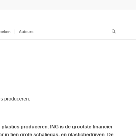
oeken
Auteurs
cs produceren.
plastics produceren. ING is de grootste financier
r in tien grote schaliegas- en plasticbedrijven. De