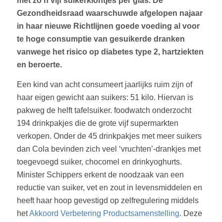
met zo’n vijf suikerklontjes per glas. De
Gezondheidsraad waarschuwde afgelopen najaar
in haar nieuwe Richtlijnen goede voeding al voor
te hoge consumptie van gesuikerde dranken
vanwege het risico op diabetes type 2, hartziekten
en beroerte.
Een kind van acht consumeert jaarlijks ruim zijn of
haar eigen gewicht aan suikers: 51 kilo. Hiervan is
pakweg de helft tafelsuiker. foodwatch onderzocht
194 drinkpakjes die de grote vijf supermarkten
verkopen. Onder de 45 drinkpakjes met meer suikers
dan Cola bevinden zich veel ‘vruchten’-drankjes met
toegevoegd suiker, chocomel en drinkyoghurts.
Minister Schippers erkent de noodzaak van een
reductie van suiker, vet en zout in levensmiddelen en
heeft haar hoop gevestigd op zelfregulering middels
het
Akkoord Verbetering Productsamenstelling
. Deze