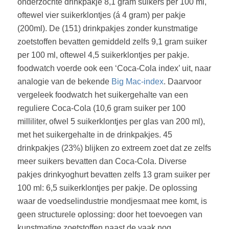
onderzochte drinkpakje 8,1 gram suikers per 100 ml,
oftewel vier suikerklontjes (á 4 gram) per pakje
(200ml). De (151) drinkpakjes zonder kunstmatige
zoetstoffen bevatten gemiddeld zelfs 9,1 gram suiker
per 100 ml, oftewel 4,5 suikerklontjes per pakje.
foodwatch voerde ook een ‘Coca-Cola index’ uit, naar
analogie van de bekende
Big Mac-index
. Daarvoor
vergeleek foodwatch het suikergehalte van een
reguliere Coca-Cola (10,6 gram suiker per 100
milliliter, ofwel 5 suikerklontjes per glas van 200 ml),
met het suikergehalte in de drinkpakjes. 45
drinkpakjes (23%) blijken zo extreem zoet dat ze zelfs
meer suikers bevatten dan Coca-Cola. Diverse
pakjes drinkyoghurt bevatten zelfs 13 gram suiker per
100 ml: 6,5 suikerklontjes per pakje. De oplossing
waar de voedselindustrie mondjesmaat mee komt, is
geen structurele oplossing: door het toevoegen van
kunstmatige zoetstoffen naast de vaak nog