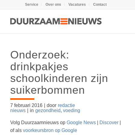
Service
Over ons
Vacatures
Contact
Onderzoek:
drinkpakjes
schoolkinderen zijn
suikerbommen
7 februari 2016
|
door
redactie
nieuws
|
in
gezondheid
,
voeding
Volg Duurzaamnieuws op
Google News
|
Discover
|
of als
voorkeursbron op Google