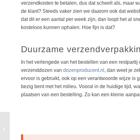
verzendkosten te betalen, dus dat scheelt als, maar wa
de klant? Steeds vaker zien we daarom ook dat websho
dat dit er een aantal per week zijn, dan loopt het al s
kosteloos kunnen ophalen. Hoe fijn is dat?
Duurzame verzendverpakki
In het verlengede van het bestellen van een restparti
verzenddozen van
dozenproducent.nl
, dan weet je z
ervoor is gebruikt, ook op een verantwoorde wijze is g
bezig bent met het milieu. Vooral in de huidige tijd, 
plaatsen van een bestelling. Zo kan een kleine aanpa
Er is een nieuwe
energie- en
klimaatcrisis in de
maak