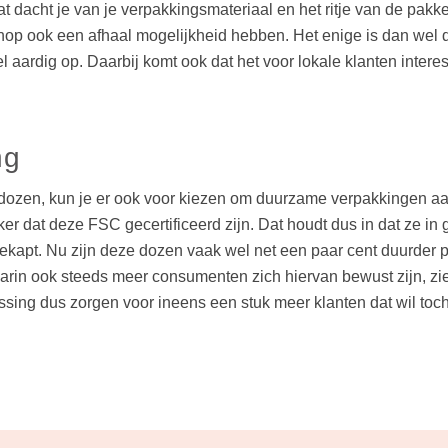
t dacht je van je verpakkingsmateriaal en het ritje van de pakk
p ook een afhaal mogelijkheid hebben. Het enige is dan wel dat 
nel aardig op. Daarbij komt ook dat het voor lokale klanten intere
ng
j dozen, kun je er ook voor kiezen om duurzame verpakkingen aan
eker dat deze FSC gecertificeerd zijn. Dat houdt dus in dat ze 
ekapt. Nu zijn deze dozen vaak wel net een paar cent duurder per 
waarin ook steeds meer consumenten zich hiervan bewust zijn, zi
ssing dus zorgen voor ineens een stuk meer klanten dat wil to