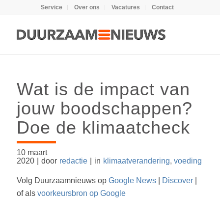
Service
Over ons
Vacatures
Contact
Wat is de impact van
jouw boodschappen?
Doe de klimaatcheck
10 maart
2020
|
door
redactie
|
in
klimaatverandering
,
voeding
Volg Duurzaamnieuws op
Google News
|
Discover
|
of als
voorkeursbron op Google