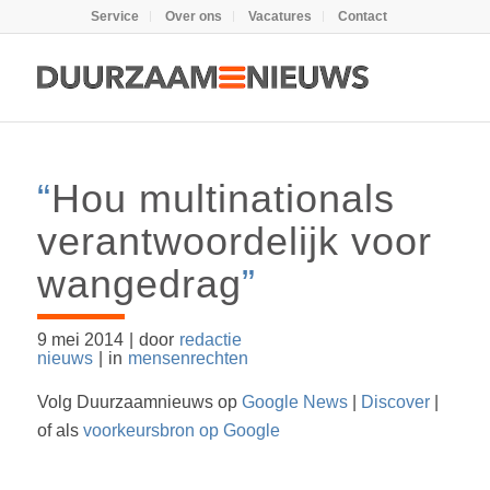
Service
Over ons
Vacatures
Contact
“
Hou multinationals
verantwoordelijk voor
wangedrag
”
9 mei 2014
|
door
redactie
nieuws
|
in
mensenrechten
Volg Duurzaamnieuws op
Google News
|
Discover
|
of als
voorkeursbron op Google