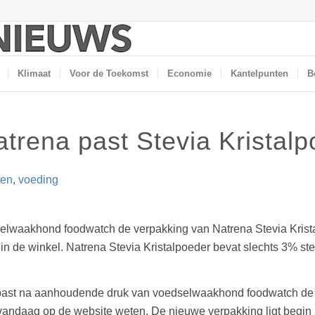
Klimaat
Voor de Toekomst
Economie
Kantelpunten
B
atrena past Stevia Kristal
ten
,
voeding
waakhond foodwatch de verpakking van Natrena Stevia Kristalp
in de winkel. Natrena Stevia Kristalpoeder bevat slechts 3% st
ast na aanhoudende druk van voedselwaakhond foodwatch de v
t vandaag op de website weten. De nieuwe verpakking ligt begin 