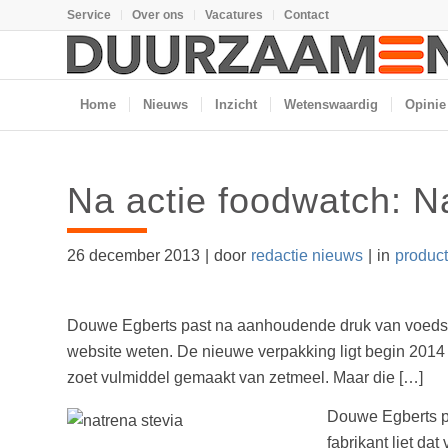
Service
Over ons
Vacatures
Contact
Home
Nieuws
Inzicht
Wetenswaardig
Opinie
Na actie foodwatch: N
26 december 2013
|
door
redactie nieuws
|
in
produc
Douwe Egberts past na aanhoudende druk van voedsel
website weten. De nieuwe verpakking ligt begin 2014 
zoet vulmiddel gemaakt van zetmeel. Maar die […]
Douwe Egberts p
fabrikant liet da