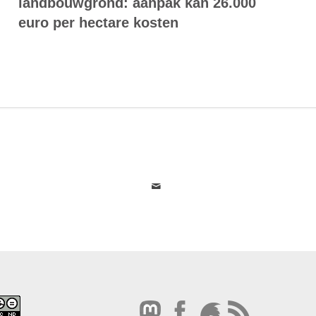
landbouwgrond: aanpak kan 26.000
euro per hectare kosten