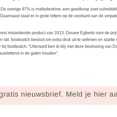
a. De overige 97% is maltodextrine, een goedkoop zoet vulmidd
 Daarnaast staat er in grote letters op de voorkant van de verpa
 meest misleidende product van 2013. Douwe Egberts nam de prijs
r stil. foodwatch besloot om extra druk uit te oefenen en startt
bij foodwatch: “Uiteraard ben ik blij met deze beslissing van 
nauwlettend in de gaten houden”.
gratis nieuwsbrief. Meld je hier a