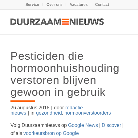
Service
Over ons
Vacatures
Contact
Pesticiden die
hormoonhuishouding
verstoren blijven
gewoon in gebruik
26 augustus 2018
|
door
redactie
nieuws
|
in
gezondheid
,
hormoonverstoorders
Volg Duurzaamnieuws op
Google News
|
Discover
|
of als
voorkeursbron op Google