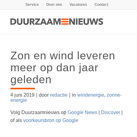
Service
Over ons
Vacatures
Contact
Zon en wind leveren
meer op dan jaar
geleden
4 juni 2019
|
door
redactie
|
in
windenergie
,
zonne-
energie
Volg Duurzaamnieuws op
Google News
|
Discover
|
of als
voorkeursbron op Google