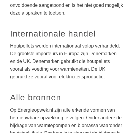
Houtpellets worden internationaal volop verhandeld.
De grootste importeurs in Europa zijn Denemarken
en de UK. Denemarken gebruikt die houtpellets
vooral als voeding voor warmtenetten. De UK
gebruikt ze vooral voor elektriciteitsproductie.
Alle bronnen
Op Energieopwek.nl zijn alle erkende vormen van
hernieuwbare opwekking te volgen. Onder andere de
bijdrage van warmtepompen en biomassa waaronder
houtstook thuis. Per bron is te zien wat de bijdrage is
en ook hoe dit zich verhoudt tot het totaal van de
hernieuwbare opwekking. De site heeft tot doel een
feitelijk beeld te geven van waar Nederland staat bij
de verduurzaming.