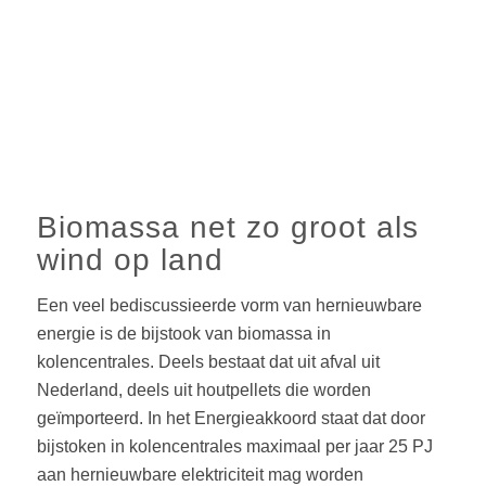
Biomassa net zo groot als
wind op land
Een veel bediscussieerde vorm van hernieuwbare
energie is de bijstook van biomassa in
kolencentrales. Deels bestaat dat uit afval uit
Nederland, deels uit houtpellets die worden
geïmporteerd. In het Energieakkoord staat dat door
bijstoken in kolencentrales maximaal per jaar 25 PJ
aan hernieuwbare elektriciteit mag worden
geproduceerd. Dat is goed voor 1,2 procent van de
hernieuwbare energie.Ter vergelijking, dat is
evenveel als de hoeveelheid elektriciteit die alle
Nederlandse windturbines op land dit jaar zullen
produceren. De subsidie hiervoor loopt tot 2023. Ook