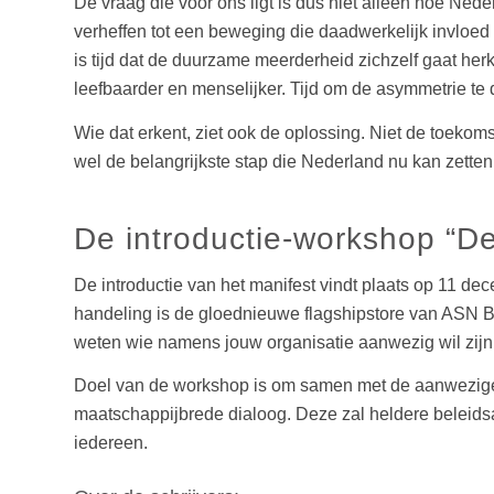
De vraag die voor ons ligt is dus niet alleen hoe Ned
verheffen tot een beweging die daadwerkelijk invloed
is tijd dat de duurzame meerderheid zichzelf gaat herk
leefbaarder en menselijker. Tijd om de asymmetrie te
Wie dat erkent, ziet ook de oplossing. Niet de toekoms
wel de belangrijkste stap die Nederland nu kan zette
De introductie-workshop “De
De introductie van het manifest vindt plaats op 11 dec
handeling is de gloednieuwe flagshipstore van ASN Ban
weten wie namens jouw organisatie aanwezig wil zijn 
Doel van de workshop is om samen met de aanwezige or
maatschappijbrede dialoog. Deze zal heldere beleid
iedereen.