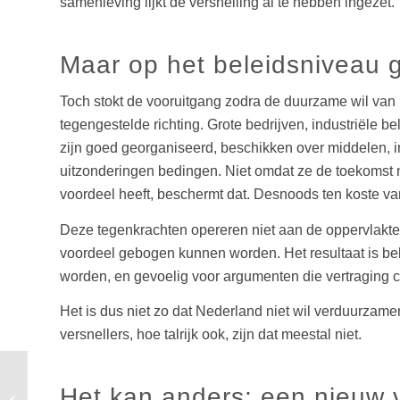
samenleving lijkt de versnelling al te hebben ingezet.
Maar op het beleidsniveau g
Toch stokt de vooruitgang zodra de duurzame wil van 
tegengestelde richting. Grote bedrijven, industriële b
zijn goed georganiseerd, beschikken over middelen, in
uitzonderingen bedingen. Niet omdat ze de toekomst n
voordeel heeft, beschermt dat. Desnoods ten koste va
Deze tegenkrachten opereren niet aan de oppervlakte
voordeel gebogen kunnen worden. Het resultaat is bele
worden, en gevoelig voor argumenten die vertraging c
Het is dus niet zo dat Nederland niet wil verduurzame
versnellers, hoe talrijk ook, zijn dat meestal niet.
Het kan anders: een nieuw 
Wordt 2026 het jaar van