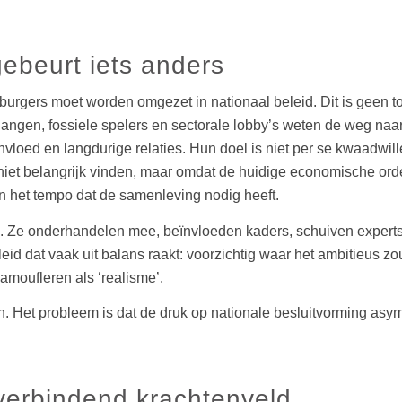
ebeurt iets anders
burgers moet worden omgezet in nationaal beleid. Dit is geen t
elangen, fossiele spelers en sectorale lobby’s weten de weg naa
vloed en langdurige relaties. Hun doel is niet per se kwaadwille
iet belangrijk vinden, maar omdat de huidige economische orde
n het tempo dat de samenleving nodig heeft.
. Ze onderhandelen mee, beïnvloeden kaders, schuiven experts 
id dat vaak uit balans raakt: voorzichtig waar het ambitieus zou
amoufleren als ‘realisme’.
n. Het probleem is dat de druk op nationale besluitvorming asym
verbindend krachtenveld