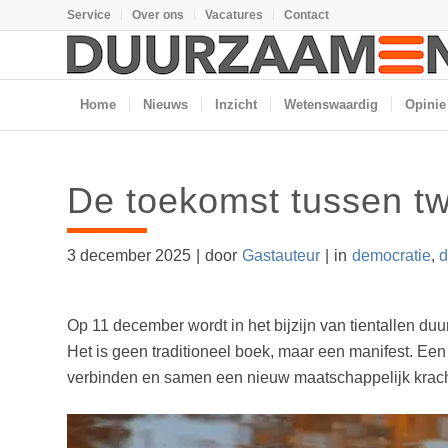
Service
Over ons
Vacatures
Contact
Home
Nieuws
Inzicht
Wetenswaardig
Opinie
De toekomst tussen t
3 december 2025
|
door
Gastauteur
|
in
democratie
,
d
Op 11 december wordt in het bijzijn van tientallen 
Het is geen traditioneel boek, maar een manifest. Een 
verbinden en samen een nieuw maatschappelijk krach