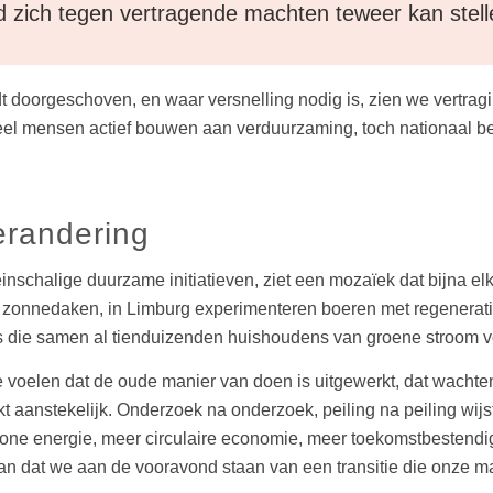
d zich tegen vertragende machten teweer kan stell
doorgeschoven, en waar versnelling nodig is, zien we vertragin
l mensen actief bouwen aan verduurzaming, toch nationaal belei
erandering
inschalige duurzame initiatieven, ziet een mozaïek dat bijna el
zonnedaken, in Limburg experimenteren boeren met regeneratie
es die samen al tienduizenden huishoudens van groene stroom v
ie voelen dat de oude manier van doen is uitgewerkt, dat wachte
aanstekelijk. Onderzoek na onderzoek, peiling na peiling wijs
hone energie, meer circulaire economie, meer toekomstbestend
aan dat we aan de vooravond staan van een transitie die onze m