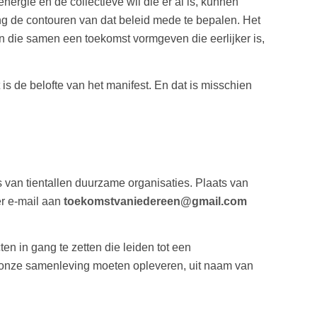
ergie en de collectieve wil die er al is, kunnen
ing de contouren van dat beleid mede te bepalen. Het
ven die samen een toekomst vormgeven die eerlijker is,
is de belofte van het manifest. En dat is misschien
s van tientallen duurzame organisaties. Plaats van
er e‑mail aan
toekomstvaniedereen@gmail.com
n in gang te zetten die leiden tot een
 onze samenleving moeten opleveren, uit naam van