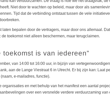
erland kan verduurzamen. De vraag is hoe we het draagvlak, de en
 heeft. Niet door te wachten op beleid, maar door als samenlev
ennen. Tijd dat de verbinding ontstaat tussen de vele initiatie
 doorbreken.
t laten bepalen door de vertragers, maar door ons allemaal. Dat 
n: de toekomst niet alleen beschermen, maar terugclaimen.
 toekomst is van iedereen”
ember, van 14:00 tot 16:00 uur, in bijzijn van vertegenwoordiger
k, aan de Lange Viestraat 6 in Utrecht. Er bij zijn kan: Laat p
(naam, e‑mailadres, functie).
ganisaties en met behulp van het manifest een aantal projecte
saanbevelingen over een versnelde verdere verduurzaming van