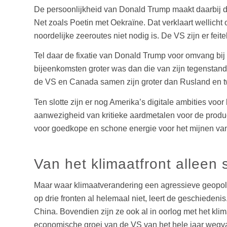
De persoonlijkheid van Donald Trump maakt daarbij da
Net zoals Poetin met Oekraïne. Dat verklaart wellicht 
noordelijke zeeroutes niet nodig is. De VS zijn er fei
Tel daar de fixatie van Donald Trump voor omvang bij 
bijeenkomsten groter was dan die van zijn tegenstander
de VS en Canada samen zijn groter dan Rusland en t
Ten slotte zijn er nog Amerika’s digitale ambities voor
aanwezigheid van kritieke aardmetalen voor de produ
voor goedkope en schone energie voor het mijnen van 
Van het klimaatfront alleen 
Maar waar klimaatverandering een agressieve geopoliti
op drie fronten al helemaal niet, leert de geschiedeni
China. Bovendien zijn ze ook al in oorlog met het kl
economische groei van de VS van het hele jaar wegvaa