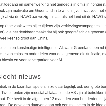
t toegang en samenwerking niet genoeg zijn om zijn honger naar
ook zijn motivatie om Groenland in te willen lijven, wat voor he
telijk al via de NAVO aanwezig – maar als het land uit de NAVO s
op (hoe vaak wees hij er tijdens zijn verkiezingscampagnes – t
), die het denkbaar maakt dat hij ook geografisch de grootste w
wee keer zo groot dan China.
 bitcoin en kunstmatige intelligentie, AI, waar Groenland een rol
ctie van chips en onderdelen voor de algemene elektrificatie, 
bitcoin en voor serverparken voor AI.
slecht nieuws
ek in de kaart kan spelen, is ze daar tegelijk ook een grote be
s. Twee fronten zijn meestal al fataal, en de VS zijn al betrok
imaat. Die heeft in de afgelopen 12 maanden voor honderden milj
gt. De gevolgen daarvan gaan ook een rol spelen in de ideologi