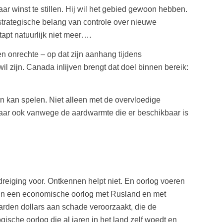
 winst te stillen. Hij wil het gebied gewoon hebben.
t strategische belang van controle over nieuwe
tapt natuurlijk niet meer….
en onrechte – op dat zijn aanhang tijdens
il zijn. Canada inlijven brengt dat doel binnen bereik:
 in kan spelen. Niet alleen met de overvloedige
maar ook vanwege de aardwarmte die er beschikbaar is
dreiging voor. Ontkennen helpt niet. En oorlog voeren
ken in een economische oorlog met Rusland en met
arden dollars aan schade veroorzaakt, die de
sche oorlog die al jaren in het land zelf woedt en