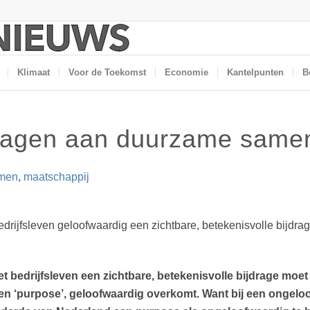
Klimaat
Voor de Toekomst
Economie
Kantelpunten
B
dragen aan duurzame same
men
,
maatschappij
edrijfsleven geloofwaardig een zichtbare, betekenisvolle bijdr
 bedrijfsleven een zichtbare, betekenisvolle bijdrage moet 
en ‘purpose’, geloofwaardig overkomt. Want bij een ongelo