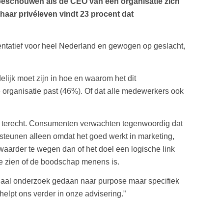
 beschouwen als de CEO van een organisatie zich
 haar privéleven vindt 23 procent dat
entatief voor heel Nederland en gewogen op geslacht,
lijk moet zijn in hoe en waarom het dit
e organisatie past (46%). Of dat alle medewerkers ook
En terecht. Consumenten verwachten tegenwoordig dat
 steunen alleen omdat het goed werkt in marketing,
 zwaarder te wegen dan of het doel een logische link
 te zien of de boodschap menens is.
ionaal onderzoek gedaan naar purpose maar specifiek
elpt ons verder in onze advisering.”