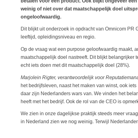
betalen voor een product. Ook blijkt ongeveer ee
weinig of niet over dat maatschappelijk doel uitsp
ongeloofwaardig.
Dit blijkt uit onderzoek in opdracht van Omnicom PR 
leeftijd, opleidingsniveau en regio.
Op de vraag wat een purpose geloofwaardig maakt, ant
maatschappelijk doel nastreeft. Dit blijkt belangrijk
echt iets doen met dit maatschappelijk doel (28%).
Marjolein Rigter, verantwoordelijk voor Reputatiem
het bedrijfsleven, naast het maken van winst, ook iet
daar zijn Nederlanders wars van. We vinden het belangr
heeft met het bedrijf. Ook de rol van de CEO is opmer
We zien in onze dagelijkse praktijk steeds meer vraa
in Nederland zien we nog weinig. Terwijl Nederlanders