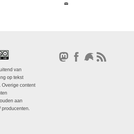
uitend van
ng op tekst
. Overige content
hten
ouden aan
/ producenten.