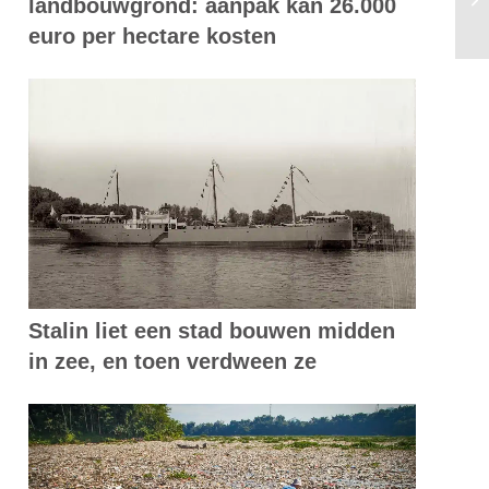
landbouwgrond: aanpak kan 26.000
ij
euro per hectare kosten
Stalin liet een stad bouwen midden
in zee, en toen verdween ze