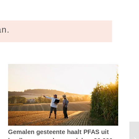
an.
Gemalen gesteente haalt PFAS uit
Al