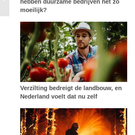
hebben duurzame bedrijven het zo
technologie zonnepanelen in kaart
moeilijk?
Verzilting bedreigt de landbouw, en
Nederland voelt dat nu zelf