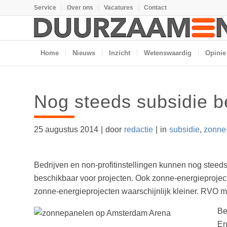
Service
Over ons
Vacatures
Contact
Home
Nieuws
Inzicht
Wetenswaardig
Opinie
Nog steeds subsidie b
25 augustus 2014
|
door
redactie
|
in
subsidie
,
zonne
Bedrijven en non-profitinstellingen kunnen nog steed
beschikbaar voor projecten. Ook zonne-energieproje
zonne-energieprojecten waarschijnlijk kleiner. RVO m
Be
En